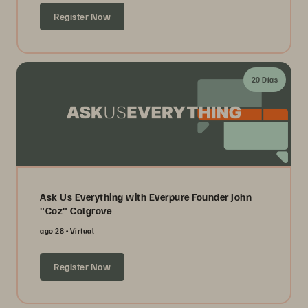
Register Now
20 Días
Ask Us Everything with Everpure Founder John
"Coz" Colgrove
ago 28
Virtual
Register Now