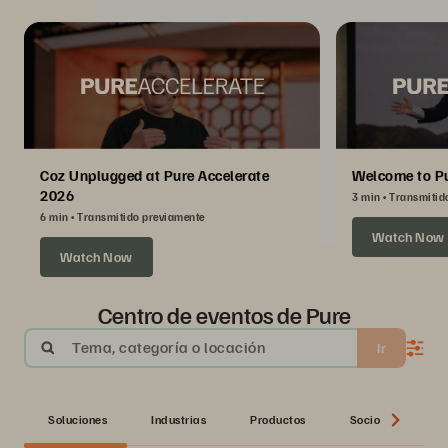
Coz Unplugged at Pure Accelerate
Welcome to Pu
2026
3 min
Transmitid
6 min
Transmitido previamente
Watch Now
Watch Now
Centro de eventos de Pure
Tema, categoría o locación
Ir
Soluciones
Industrias
Productos
Socio
Seri