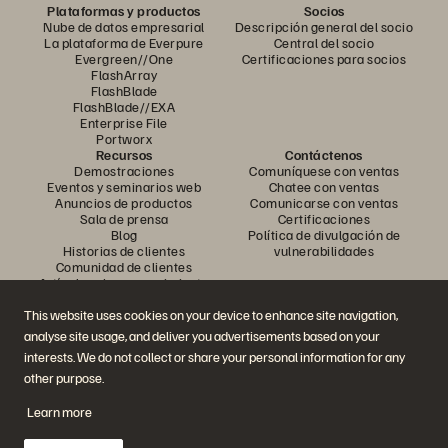
Plataformas y productos
Socios
Nube de datos empresarial
Descripción general del socio
La plataforma de Everpure
Central del socio
Evergreen//One
Certificaciones para socios
FlashArray
FlashBlade
FlashBlade//EXA
Enterprise File
Portworx
Recursos
Contáctenos
Demostraciones
Comuníquese con ventas
Eventos y seminarios web
Chatee con ventas
Anuncios de productos
Comunicarse con ventas
Sala de prensa
Certificaciones
Blog
Política de divulgación de
Historias de clientes
vulnerabilidades
Comunidad de clientes
Artículo sobre conocimiento
This website uses cookies on your device to enhance site navigation,
analyse site usage, and deliver you advertisements based on your
Únase a la conversación
interests. We do not collect or share your personal information for any
Siga todos los canales sociales oficiales de Everpure
other purpose.
Learn more
© 2026 Everpure, Inc. Todos los derechos reservados.