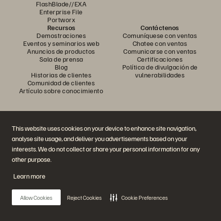
FlashBlade//EXA
Enterprise File
Portworx
Recursos
Contáctenos
Demostraciones
Comuníquese con ventas
Eventos y seminarios web
Chatee con ventas
Anuncios de productos
Comunicarse con ventas
Sala de prensa
Certificaciones
Blog
Política de divulgación de
Historias de clientes
vulnerabilidades
Comunidad de clientes
Artículo sobre conocimiento
Únase a la conversación
This website uses cookies on your device to enhance site navigation,
Siga todos los canales sociales oficiales de Everpure
analyse site usage, and deliver you advertisements based on your
interests. We do not collect or share your personal information for any
other purpose.
© 2026 Everpure, Inc. Todos los derechos reservados.
Learn more
Privacidad
Términos del sitio web
Legal
Centro de confianza
Configuración de cookies
No vender ni compartir mis datos
Allow Cookies
Reject Cookies
Cookie Preferences