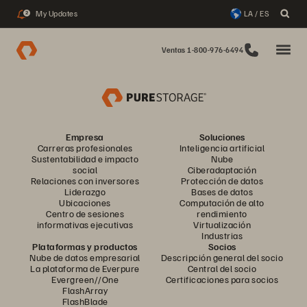
My Updates
LA / ES
2
Ventas 1-800-976-6494
Empresa
Soluciones
Carreras profesionales
Inteligencia artificial
Sustentabilidad e impacto
Nube
social
Ciberadaptación
Relaciones con inversores
Protección de datos
Liderazgo
Bases de datos
Ubicaciones
Computación de alto
Centro de sesiones
rendimiento
informativas ejecutivas
Virtualización
Industrias
Plataformas y productos
Socios
Nube de datos empresarial
Descripción general del socio
La plataforma de Everpure
Central del socio
Evergreen//One
Certificaciones para socios
FlashArray
FlashBlade