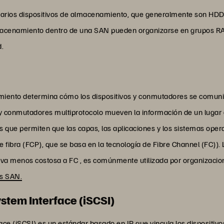
ios dispositivos de almacenamiento, que generalmente son HDD, 
almacenamiento dentro de una SAN pueden organizarse en grupos R
d.
miento determina cómo los dispositivos y conmutadores se comuni
 y conmutadores multiprotocolo mueven la información de un lugar 
 que permiten que las capas, las aplicaciones y los sistemas oper
e fibra (FCP), que se basa en la tecnología de Fibre Channel (FC))
nativa menos costosa a FC , es comúnmente utilizada por organiza
es SAN.
stem Interface (iSCSI)
ace (iSCSI) es un estándar basado en IP que vincula los dispositi