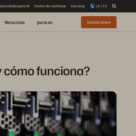
sarrollado para IA
Centro de confianza
Carreras
LA / ES
Recursos
pure.ai
Contáctenos
y cómo funciona?