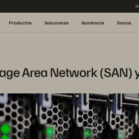
De
Productos
Soluciones
Asistencia
Socios
rage Area Network (SAN) 