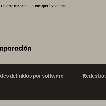
l. De esta manera, IBN incorpora y se basa
omparación
des definidas por software
Redes bas