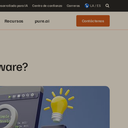
sarrollado para IA
Centro de confianza
Carreras
LA / ES
Recursos
pure.ai
Contáctenos
tware?