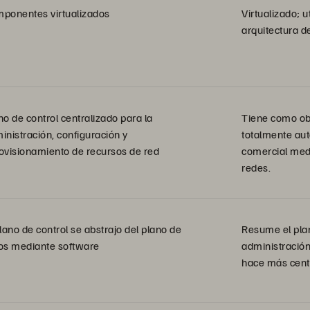
ponentes virtualizados
Virtualizado; ut
arquitectura 
no de control centralizado para la
Tiene como ob
inistración, configuración y
totalmente au
ovisionamiento de recursos de red
comercial medi
redes.
plano de control se abstrajo del plano de
Resume el plan
os mediante software
administración 
hace más cent