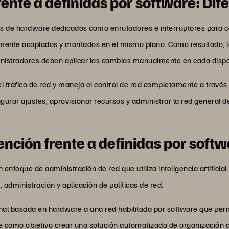
rente a definidas por software: Dif
vos de hardware dedicados como enrutadores e interruptores para cont
amente acoplados y montados en el mismo plano. Como resultado, la
stradores deben aplicar los cambios manualmente en cada dispos
el tráfico de red y maneja el control de red completamente a través 
gurar ajustes, aprovisionar recursos y administrar la red general de
nción frente a definidas por softw
enfoque de administración de red que utiliza inteligencia artificial
 administración y aplicación de políticas de red.
ional basada en hardware a una red habilitada por software que pe
ene como objetivo crear una solución automatizada de organización 