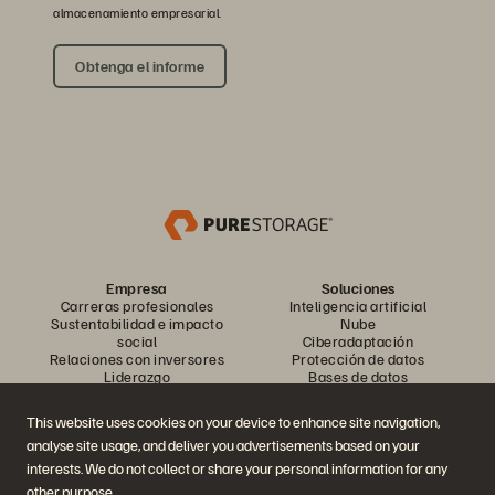
almacenamiento empresarial.
Obtenga el informe
Empresa
Soluciones
Carreras profesionales
Inteligencia artificial
Sustentabilidad e impacto
Nube
social
Ciberadaptación
Relaciones con inversores
Protección de datos
Liderazgo
Bases de datos
Ubicaciones
Computación de alto
Centro de sesiones
rendimiento
This website uses cookies on your device to enhance site navigation,
informativas ejecutivas
Virtualización
analyse site usage, and deliver you advertisements based on your
Industrias
Plataformas y productos
Socios
interests. We do not collect or share your personal information for any
Nube de datos empresarial
Descripción general del socio
other purpose.