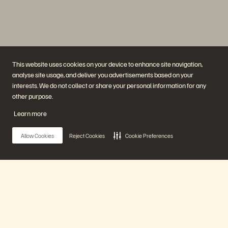
This website uses cookies on your device to enhance site navigation,
analyse site usage, and deliver you advertisements based on your
interests. We do not collect or share your personal information for any
Empresa
Soluciones
other purpose.
Carreras profesionales
Inteligencia artificial
Sustentabilidad e impacto
Nube
Learn more
social
Ciberadaptación
Relaciones con inversores
Protección de datos
Liderazgo
Bases de datos
Allow Cookies
Reject Cookies
Cookie Preferences
Ubicaciones
Computación de alto
Centro de sesiones
rendimiento
informativas ejecutivas
Virtualización
Industrias
Plataformas y productos
Socios
Nube de datos empresarial
Descripción general del socio
Main Menu
La plataforma de Everpure
Central del socio
Evergreen//One
Certificaciones para socios
FlashArray
FlashBlade
Nuestra plataforma
FlashBlade//EXA