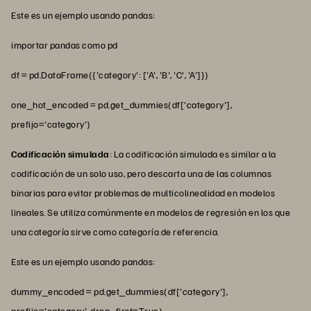
Este es un ejemplo usando pandas:
importar pandas como pd
df = pd.DataFrame({'category': ['A', 'B', 'C', 'A']})
one_hot_encoded = pd.get_dummies(df['category'],
prefijo='category')
Codificación simulada
: La codificación simulada es similar a la
codificación de un solo uso, pero descarta una de las columnas
binarias para evitar problemas de multicolinealidad en modelos
lineales. Se utiliza comúnmente en modelos de regresión en los que
una categoría sirve como categoría de referencia.
Este es un ejemplo usando pandas:
dummy_encoded = pd.get_dummies(df['category'],
prefijo='category', drop_first=True)