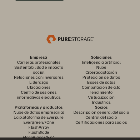
Empresa
Soluciones
Carreras profesionales
Inteligencia artificial
Sustentabilidad e impacto
Nube
social
Ciberadaptación
Relaciones con inversores
Protección de datos
Liderazgo
Bases de datos
Ubicaciones
Computación de alto
Centro de sesiones
rendimiento
informativas ejecutivas
Virtualización
Industrias
Plataformas y productos
Socios
Nube de datos empresarial
Descripción general del socio
La plataforma de Everpure
Central del socio
Evergreen//One
Certificaciones para socios
FlashArray
FlashBlade
FlashBlade//EXA