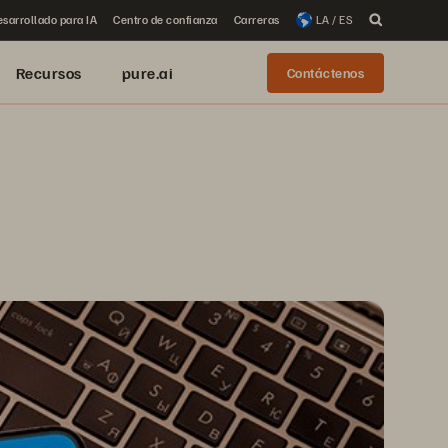
sarrollado para IA
Centro de confianza
Carreras
LA / ES
Recursos
pure.ai
Contáctenos