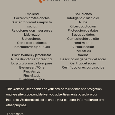
Empresa
Soluciones
Carreras profesionales
Inteligencia artificial
Sustentabilidad e impacto
Nube
social
Ciberadaptación
Relaciones con inversores
Protección de datos
Liderazgo
Bases de datos
Ubicaciones
Computación de alto
Centro de sesiones
rendimiento
informativas ejecutivas
Virtualización
Industrias
Plataformas y productos
Socios
Nube de datos empresarial
Descripción general del socio
La plataforma de Everpure
Central del socio
Evergreen//One
Certificaciones para socios
FlashArray
FlashBlade
FlashBlade//EXA
Enterprise File
Portworx
This website uses cookies on your device to enhance site navigation,
Recursos
Contáctenos
analyse site usage, and deliver you advertisements based on your
Demostraciones
Comuníquese con ventas
interests. We do not collect or share your personal information for any
Eventos y seminarios web
Chatee con ventas
Anuncios de productos
Comunicarse con ventas
other purpose.
Sala de prensa
Certificaciones
Blog
Política de divulgación de
Learn more