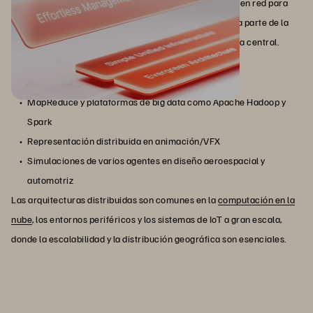
menudo en diferentes ubicaciones físicas, conectadas en red para
funcionar como un solo sistema. Cada nodo maneja una parte de la
carga de trabajo y comunica los resultados a un sistema central.
Entre los ejemplos se incluyen los siguientes:
MapReduce y plataformas de big data como Apache Hadoop y
Spark
Representación distribuida en animación/VFX
Simulaciones de varios agentes en diseño aeroespacial y
automotriz
Las arquitecturas distribuidas son comunes en la
computación en la
nube
, los entornos periféricos y los sistemas de IoT a gran escala,
donde la escalabilidad y la distribución geográfica son esenciales.