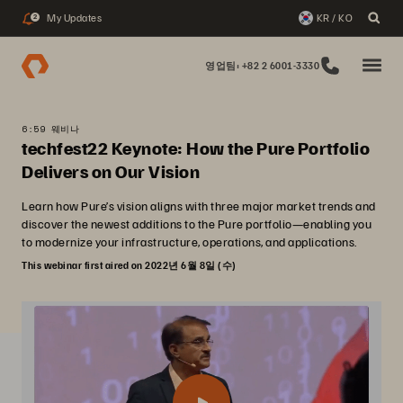
My Updates
KR / KO
2
영업팀: +82 2 6001-3330
6:59 웨비나
techfest22 Keynote: How the Pure Portfolio
Delivers on Our Vision
Learn how Pure’s vision aligns with three major market trends and
discover the newest additions to the Pure portfolio—enabling you
to modernize your infrastructure, operations, and applications.
This webinar first aired on 2022년 6월 8일 (수)