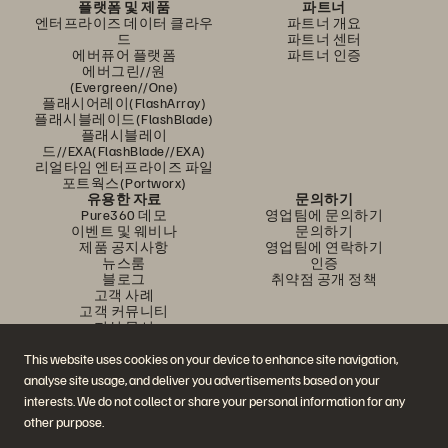
플랫폼 및 제품
파트너
엔터프라이즈 데이터 클라우
파트너 개요
드
파트너 센터
에버퓨어 플랫폼
파트너 인증
에버그린//원
(Evergreen//One)
플래시어레이(FlashArray)
플래시블레이드(FlashBlade)
플래시블레이
드//EXA(FlashBlade//EXA)
리얼타임 엔터프라이즈 파일
포트웍스(Portworx)
유용한 자료
문의하기
Pure360 데모
영업팀에 문의하기
이벤트 및 웨비나
문의하기
제품 공지사항
영업팀에 연락하기
뉴스룸
인증
블로그
취약점 공개 정책
고객 사례
고객 커뮤니티
지식 문서
This website uses cookies on your device to enhance site navigation,
analyse site usage, and deliver you advertisements based on your
문의하기
interests. We do not collect or share your personal information for any
에버퓨어(Everpure) 공식 소셜미디어 팔로우하기
other purpose.