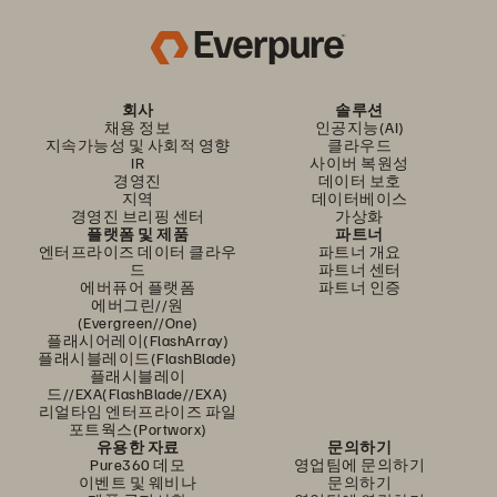
회사
솔루션
채용 정보
인공지능(AI)
지속가능성 및 사회적 영향
클라우드
IR
사이버 복원성
경영진
데이터 보호
지역
데이터베이스
경영진 브리핑 센터
가상화
플랫폼 및 제품
파트너
엔터프라이즈 데이터 클라우
파트너 개요
드
파트너 센터
에버퓨어 플랫폼
파트너 인증
에버그린//원
(Evergreen//One)
플래시어레이(FlashArray)
플래시블레이드(FlashBlade)
플래시블레이
드//EXA(FlashBlade//EXA)
리얼타임 엔터프라이즈 파일
포트웍스(Portworx)
유용한 자료
문의하기
Pure360 데모
영업팀에 문의하기
이벤트 및 웨비나
문의하기