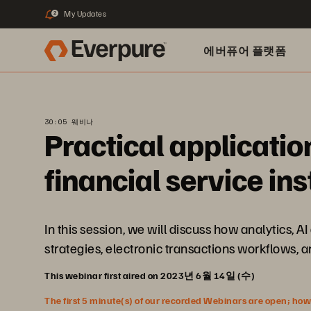
My Updates
2
에버퓨어 플랫폼
30:05 웨비나
Practical applicatio
financial service ins
In this session, we will discuss how analytics, A
strategies, electronic transactions workflows,
This webinar first aired on 2023년 6월 14일 (수)
The first 5 minute(s) of our recorded Webinars are open; howeve