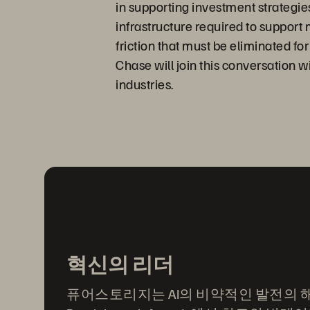
in supporting investment strategie
infrastructure required to support
friction that must be eliminated f
Chase will join this conversation w
industries.
혁신의 리더
퓨어스토리지는 AI의 비약적인 발전의 해를