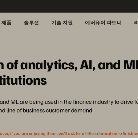
제품
솔루션
기술 지원
에버퓨어 파트너
n of analytics, AI, and 
titutions
I and ML are being used in the finance industry to drive 
 and line of business customer demand.
r, if you are enjoying them, we’ll ask for a little information to finish 