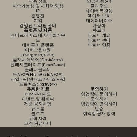
채용 정보
인공지능(AI)
지속가능성 및 사회적 영향
클라우드
IR
사이버 복원성
경영진
데이터 보호
지역
데이터베이스
경영진 브리핑 센터
가상화
플랫폼 및 제품
파트너
엔터프라이즈 데이터 클라우
파트너 개요
드
파트너 센터
에버퓨어 플랫폼
파트너 인증
에버그린//원
(Evergreen//One)
플래시어레이(FlashArray)
플래시블레이드(FlashBlade)
플래시블레이
드//EXA(FlashBlade//EXA)
리얼타임 엔터프라이즈 파일
포트웍스(Portworx)
유용한 자료
문의하기
Pure360 데모
영업팀에 문의하기
이벤트 및 웨비나
문의하기
제품 공지사항
영업팀에 연락하기
뉴스룸
인증
블로그
취약점 공개 정책
고객 사례
고객 커뮤니티
지식 문서