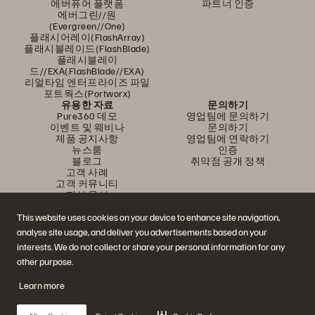
에버퓨어 플랫폼
파트너 인증
에버그린//원
(Evergreen//One)
플래시어레이(FlashArray)
플래시블레이드(FlashBlade)
플래시블레이
드//EXA(FlashBlade//EXA)
리얼타임 엔터프라이즈 파일
포트웍스(Portworx)
유용한 자료
문의하기
Pure360 데모
영업팀에 문의하기
이벤트 및 웨비나
문의하기
제품 공지사항
영업팀에 연락하기
뉴스룸
인증
블로그
취약점 공개 정책
고객 사례
고객 커뮤니티
지식 문서
This website uses cookies on your device to enhance site navigation,
analyse site usage, and deliver you advertisements based on your
문의하기
interests. We do not collect or share your personal information for any
에버퓨어(Everpure) 공식 소셜미디어 팔로우하기
other purpose.
Learn more
© 2026 Everpure, Inc. All rights reserved.