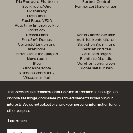
Die Everpure-Plattform
Partner Central
Evergreen//One
Partnerzertifizierungen
FlashArray
FlashBlade
FlashBlade//EXA
Real-time Enterprise File
Portworx
Ressourcen
Kontaktieren Sie uns!
Pure360-Demos
Vertrieb kontaktieren
Veranstaltungen und
Sprechen Sie mit uns
Webinare
Vertrieb anrufen
Produktankündigungen
Zertifizierungen
Newsroom
Richtlinie über die
Blog
Veröffentlichung von
Kundenberichte
Sicherheitslücken
Kunden-Community
Wissensartikel
This website uses cookies on your device to enhance site navigation,
Diskutiere mit
analyse site usage, and deliver you advertisements based on your
Folgen Sie den Everpure Social Media Kanälen
interests. We do not collect or share your personal information for any
other purpose.
Learn more
© 2026 Everpure, Inc. Alle Rechte vorbehalten.
Datenschutz
Nutzungsbedingungen der Website
Rechtliche Hinweise
Impressum