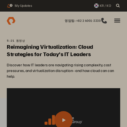
My Updates
KR / KO
2
영업팀: +82 2 6001-3330
5:21 동영상
Reimagining Virtualization: Cloud
Strategies for Today's IT Leaders
Discover how IT leaders are navigating rising complexity, cost
pressures, and virtualization disruption--and how cloud can can
help.