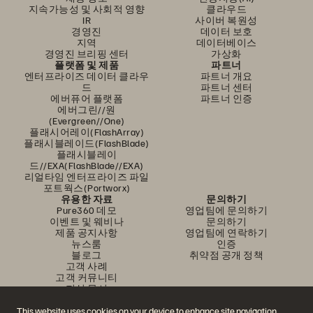
지속가능성 및 사회적 영향
클라우드
IR
사이버 복원성
경영진
데이터 보호
지역
데이터베이스
경영진 브리핑 센터
가상화
플랫폼 및 제품
파트너
엔터프라이즈 데이터 클라우
파트너 개요
드
파트너 센터
에버퓨어 플랫폼
파트너 인증
에버그린//원
(Evergreen//One)
플래시어레이(FlashArray)
플래시블레이드(FlashBlade)
플래시블레이
드//EXA(FlashBlade//EXA)
리얼타임 엔터프라이즈 파일
포트웍스(Portworx)
유용한 자료
문의하기
Pure360 데모
영업팀에 문의하기
이벤트 및 웨비나
문의하기
제품 공지사항
영업팀에 연락하기
뉴스룸
인증
블로그
취약점 공개 정책
고객 사례
고객 커뮤니티
지식 문서
This website uses cookies on your device to enhance site navigation,