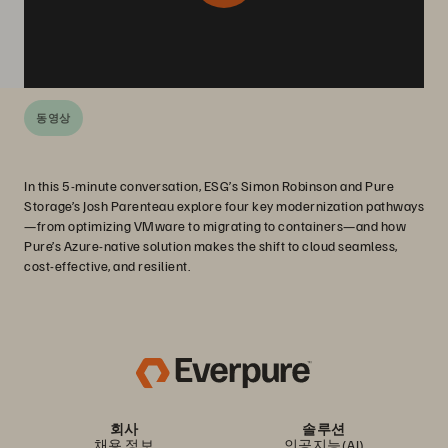
동영상
In this 5-minute conversation, ESG’s Simon Robinson and Pure
Storage’s Josh Parenteau explore four key modernization pathways
—from optimizing VMware to migrating to containers—and how
Pure’s Azure-native solution makes the shift to cloud seamless,
cost-effective, and resilient.
회사
솔루션
채용 정보
인공지능(AI)