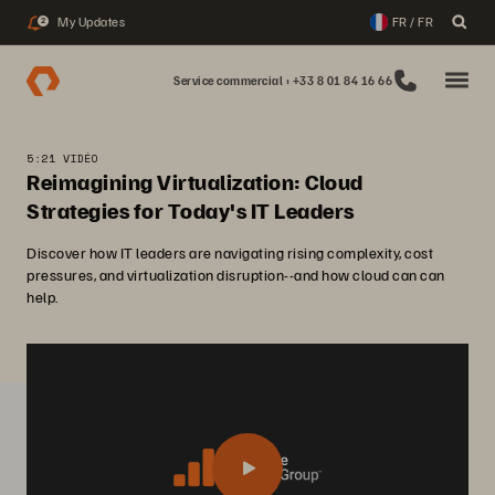
My Updates
FR / FR
2
Service commercial : +33 8 01 84 16 66
5:21 VIDÉO
Reimagining Virtualization: Cloud
Strategies for Today's IT Leaders
Discover how IT leaders are navigating rising complexity, cost
pressures, and virtualization disruption--and how cloud can can
help.