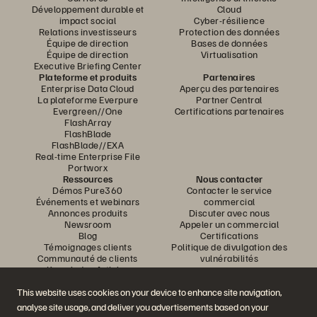
Développement durable et
Cloud
impact social
Cyber-résilience
Relations investisseurs
Protection des données
Équipe de direction
Bases de données
Équipe de direction
Virtualisation
Executive Briefing Center
Plateforme et produits
Partenaires
Enterprise Data Cloud
Aperçu des partenaires
La plateforme Everpure
Partner Central
Evergreen//One
Certifications partenaires
FlashArray
FlashBlade
FlashBlade//EXA
Real-time Enterprise File
Portworx
Ressources
Nous contacter
Démos Pure360
Contacter le service
Événements et webinars
commercial
Annonces produits
Discuter avec nous
Newsroom
Appeler un commercial
Blog
Certifications
Témoignages clients
Politique de divulgation des
Communauté de clients
vulnérabilités
Knowledge Articles
This website uses cookies on your device to enhance site navigation,
analyse site usage, and deliver you advertisements based on your
Rejoignez la conversation