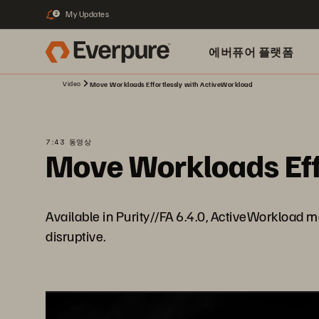
My Updates
2
에버퓨어 플랫폼
Video
Move Workloads Effortlessly with ActiveWorkload
7:43 동영상
Move Workloads Eff
Available in Purity//FA 6.4.0, ActiveWorkload m
disruptive.