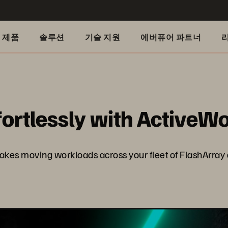
제품
솔루션
기술 지원
에버퓨어 파트너
ortlessly with ActiveW
akes moving workloads across your fleet of FlashArray d