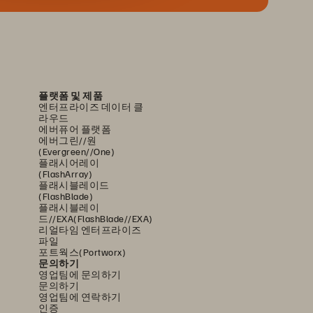
플랫폼 및 제품
엔터프라이즈 데이터 클
라우드
에버퓨어 플랫폼
에버그린//원
(Evergreen//One)
플래시어레이
(FlashArray)
플래시블레이드
(FlashBlade)
플래시블레이
드//EXA(FlashBlade//EXA)
리얼타임 엔터프라이즈
파일
포트웍스(Portworx)
문의하기
영업팀에 문의하기
문의하기
영업팀에 연락하기
인증