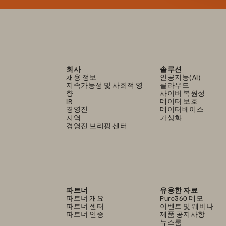
회사
솔루션
채용 정보
인공지능(AI)
지속가능성 및 사회적 영
클라우드
향
사이버 복원성
IR
데이터 보호
경영진
데이터베이스
지역
가상화
경영진 브리핑 센터
파트너
유용한 자료
파트너 개요
Pure360 데모
파트너 센터
이벤트 및 웨비나
파트너 인증
제품 공지사항
뉴스룸