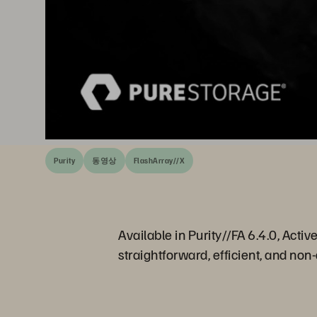
Purity
동영상
FlashArray//X
Available in Purity//FA 6.4.0, Ac
straightforward, efficient, and non-