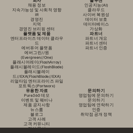
회사
솔루션
채용 정보
인공지능(AI)
지속가능성 및 사회적 영향
클라우드
IR
사이버 복원성
경영진
데이터 보호
지역
데이터베이스
경영진 브리핑 센터
가상화
플랫폼 및 제품
파트너
엔터프라이즈 데이터 클라우
파트너 개요
드
파트너 센터
에버퓨어 플랫폼
파트너 인증
에버그린//원
(Evergreen//One)
플래시어레이(FlashArray)
플래시블레이드(FlashBlade)
플래시블레이
드//EXA(FlashBlade//EXA)
리얼타임 엔터프라이즈 파일
포트웍스(Portworx)
유용한 자료
문의하기
Pure360 데모
영업팀에 문의하기
이벤트 및 웨비나
문의하기
제품 공지사항
영업팀에 연락하기
뉴스룸
인증
블로그
취약점 공개 정책
고객 사례
고객 커뮤니티
지식 문서