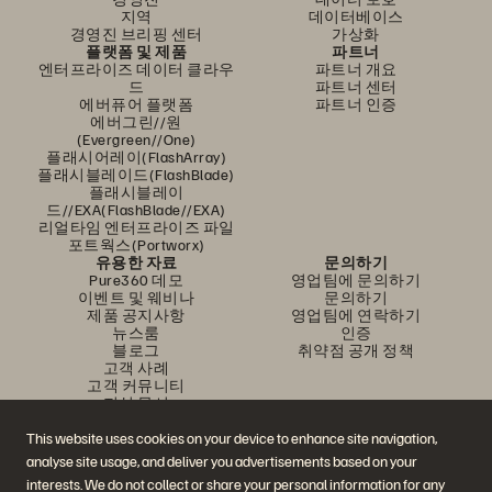
지역
데이터베이스
경영진 브리핑 센터
가상화
플랫폼 및 제품
파트너
엔터프라이즈 데이터 클라우
파트너 개요
드
파트너 센터
에버퓨어 플랫폼
파트너 인증
에버그린//원
(Evergreen//One)
플래시어레이(FlashArray)
플래시블레이드(FlashBlade)
플래시블레이
드//EXA(FlashBlade//EXA)
리얼타임 엔터프라이즈 파일
포트웍스(Portworx)
유용한 자료
문의하기
Pure360 데모
영업팀에 문의하기
이벤트 및 웨비나
문의하기
제품 공지사항
영업팀에 연락하기
뉴스룸
인증
블로그
취약점 공개 정책
고객 사례
고객 커뮤니티
지식 문서
This website uses cookies on your device to enhance site navigation,
analyse site usage, and deliver you advertisements based on your
문의하기
interests. We do not collect or share your personal information for any