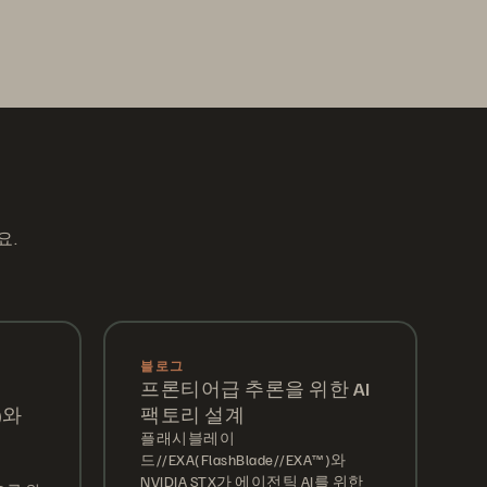
요.
블로그
프론티어급 추론을 위한 AI
™)와
팩토리 설계
플래시블레이
드//EXA(FlashBlade//EXA™)와
NVIDIA STX가 에이전틱 AI를 위한