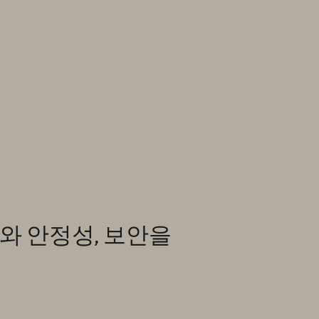
와
안정성,
보안을