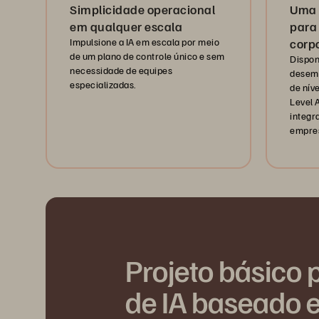
Simplicidade operacional
Uma 
em qualquer escala
para
Impulsione a IA em escala por meio
corp
de um plano de controle único e sem
Dispon
necessidade de equipes
desemp
especializadas.
de nív
Level 
integr
empres
Projeto básico 
de IA baseado 