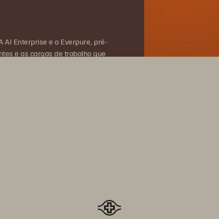
 AI Enterprise e a Everpure, pré-
tes e as cargas de trabalho que
te.