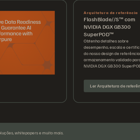
Arquitetura de referência
FlashBlade//S™ com
NVIDIA DGX GB300
SuperPOD™
Obtenha detalhes sobre
desempenho, escala e certifi
do nosso design de referência
armazenamento validado par
NVIDIA DGX GB300 SuperPO
Ler Arquitetura de referê
luções, whitepapers e muito mais.