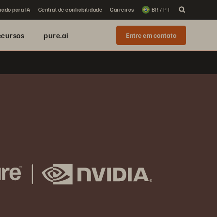
iado para IA
Central de confiabilidade
Carreiras
BR / PT
ecursos
pure.ai
Entre em contato