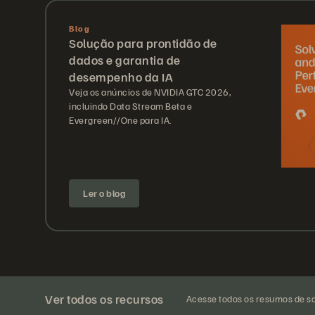
Blog
Solução para prontidão de
dados e garantia de
desempenho da IA
Veja os anúncios de NVIDIA GTC 2026,
incluindo Data Stream Beta e
Evergreen//One para IA.
Ler o blog
Ver todos os recursos
Acesse todos os resumos de so