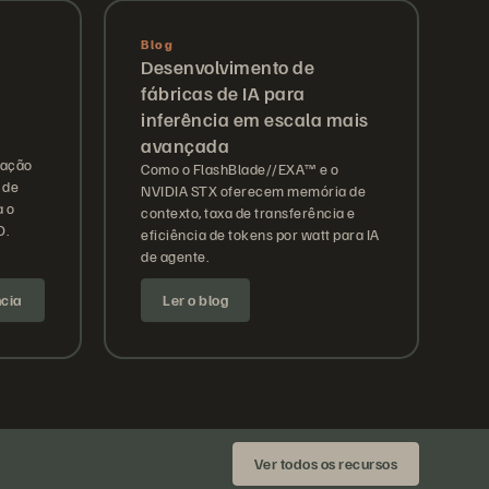
Blog
Desenvolvimento de
fábricas de IA para
inferência em escala mais
avançada
cação
Como o FlashBlade//EXA™ e o
 de
NVIDIA STX oferecem memória de
a o
contexto, taxa de transferência e
D.
eficiência de tokens por watt para IA
de agente.
ncia
Ler o blog
Ver todos os recursos