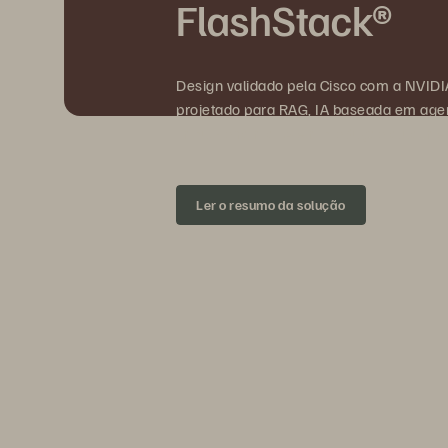
FlashStack®
Design validado pela Cisco com a NVIDIA
projetado para RAG, IA baseada em agen
impulsionam a IA em produção atualmen
Ler o resumo da solução