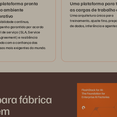
plataforma pronta
Uma plataforma para 
 o ambiente
as cargas de trabalho 
orativo
Uma arquitetura única para
treinamento, ajuste fino, pre
ibilidade contínua,
de dados, inferência e agentes
enho garantido por acordo
el de serviço (SLA, Service
Agreement) e resiliência
ada com a confiança das
as mais exigentes do mundo.
para fábrica
em