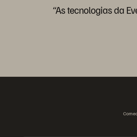
“As
tecnologias
da
Ev
Comece