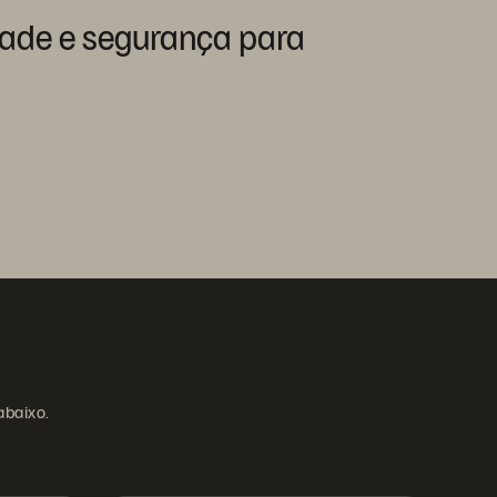
dade
e
segurança
para
abaixo.