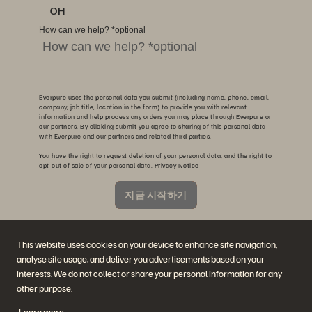
OH
How can we help? *optional
Everpure uses the personal data you submit (including name, phone, email,
company, job title, location in the form) to provide you with relevant
information and help process any orders you may place through Everpure or
our partners. By clicking submit you agree to sharing of this personal data
with Everpure and our partners and related third parties.
You have the right to request deletion of your personal data, and the right to
opt-out of sale of your personal data.
Privacy Notice
지금 시작하기
This site is protected by reCAPTCHA and the Google
Privacy Policy
and
Terms of
Service
apply.
This website uses cookies on your device to enhance site navigation,
analyse site usage, and deliver you advertisements based on your
interests. We do not collect or share your personal information for any
other purpose.
Learn more