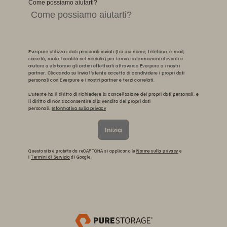
Come possiamo aiutarti?
Everpure utilizza i dati personali inviati (tra cui nome, telefono, e-mail,
società, ruolo, località nel modulo) per fornire informazioni rilevanti e
aiutare a elaborare gli ordini effettuati attraverso Everpure o i nostri
partner. Cliccando su Invia l'utente accetta di condividere i propri dati
personali con Everpure e i nostri partner e terzi correlati.
L'utente ha il diritto di richiedere la cancellazione dei propri dati personali, e
il diritto di non acconsentire alla vendita dei propri dati
personali.
Informativa sulla privacy
Inizia
Questo sito è protetto da reCAPTCHA si applicano le
Norme sulla privacy
e
i
Termini di Servizio
di Google.