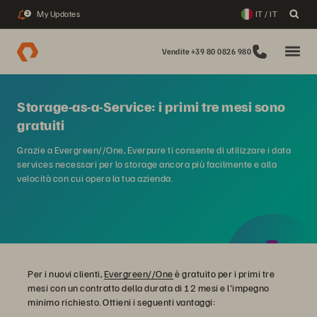
My Updates
IT / IT
2
Vendite +39 80 0826 980
Storage-as-a-Service: i primi tre mesi sono
gratuiti
Grazie a Evergreen//One, Everpure ti consente di utilizzare i data
services necessari per lo storage ancora più facilmente e alla
velocità con cui opera la tua azienda.
Per i nuovi clienti,
Evergreen//One
è gratuito per i primi tre
mesi con un contratto della durata di 12 mesi e l'impegno
minimo richiesto. Ottieni i seguenti vantaggi: