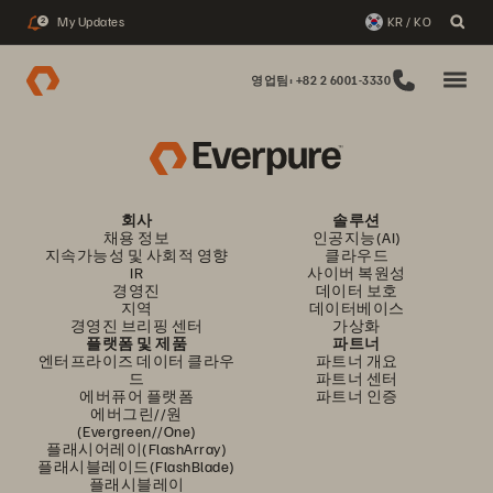
My Updates
KR / KO
2
영업팀: +82 2 6001-3330
회사
솔루션
채용 정보
인공지능(AI)
지속가능성 및 사회적 영향
클라우드
IR
사이버 복원성
경영진
데이터 보호
지역
데이터베이스
경영진 브리핑 센터
가상화
플랫폼 및 제품
파트너
엔터프라이즈 데이터 클라우
파트너 개요
드
파트너 센터
에버퓨어 플랫폼
파트너 인증
에버그린//원
(Evergreen//One)
플래시어레이(FlashArray)
플래시블레이드(FlashBlade)
플래시블레이