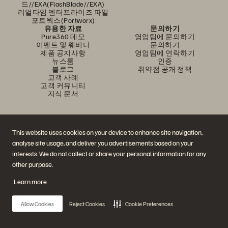
드//EXA(FlashBlade//EXA)
리얼타임 엔터프라이즈 파일
포트웍스(Portworx)
유용한 자료
문의하기
Pure360 데모
영업팀에 문의하기
이벤트 및 웨비나
문의하기
제품 공지사항
영업팀에 연락하기
뉴스룸
인증
블로그
취약점 공개 정책
고객 사례
고객 커뮤니티
지식 문서
문의하기
This website uses cookies on your device to enhance site navigation,
에버퓨어(Everpure) 공식 소셜미디어 팔로우하기
analyse site usage, and deliver you advertisements based on your
interests. We do not collect or share your personal information for any
other purpose.
© 2026 Everpure, Inc. All rights reserved.
Learn more
개인정보 보호 정책
웹사이트 약관
법적 정보
트러스트 센터
쿠키 설정
개인정보 판매 또는 공유 금지
Allow Cookies
Reject Cookies
Cookie Preferences