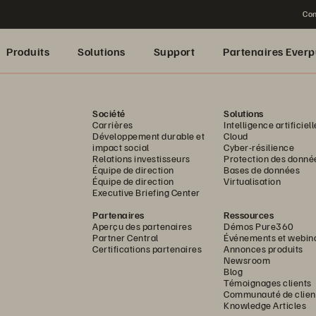
Con
Produits
Solutions
Support
Partenaires Everp
Société
Solutions
Carrières
Intelligence artificiell
Développement durable et
Cloud
impact social
Cyber-résilience
Relations investisseurs
Protection des donné
Équipe de direction
Bases de données
Équipe de direction
Virtualisation
Executive Briefing Center
Partenaires
Ressources
Aperçu des partenaires
Démos Pure360
Partner Central
Événements et webin
Certifications partenaires
Annonces produits
Newsroom
Blog
Témoignages clients
Communauté de clien
Knowledge Articles