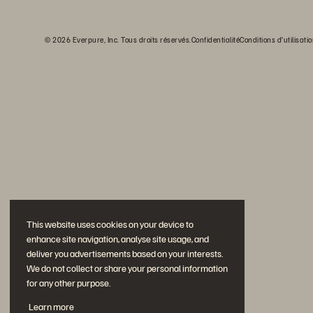
© 2026 Everpure, Inc. Tous droits réservés.
Confidentialité
Conditions d’utilisati
This website uses cookies on your device to
enhance site navigation, analyse site usage, and
deliver you advertisements based on your interests.
We do not collect or share your personal information
for any other purpose.
Learn more