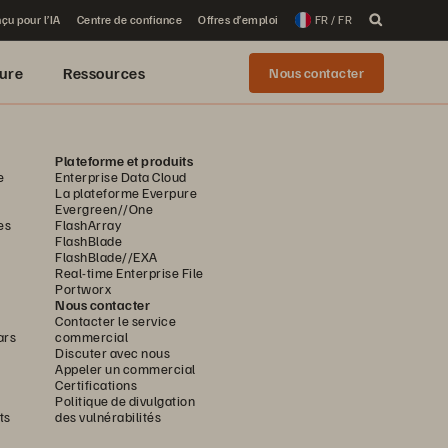
çu pour l’IA
Centre de confiance
Offres d’emploi
FR / FR
ure
Ressources
Nous contacter
Plateforme et produits
e
Enterprise Data Cloud
La plateforme Everpure
Evergreen//One
es
FlashArray
FlashBlade
FlashBlade//EXA
Real-time Enterprise File
Portworx
Nous contacter
Contacter le service
ars
commercial
Discuter avec nous
Appeler un commercial
Certifications
Politique de divulgation
ts
des vulnérabilités