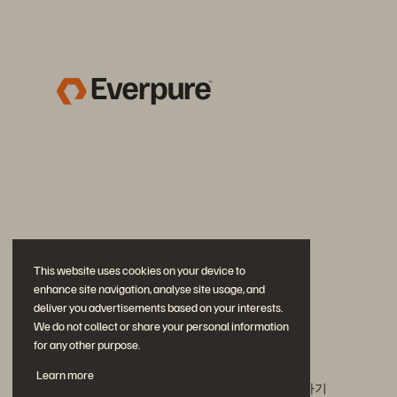
This website uses cookies on your device to
enhance site navigation, analyse site usage, and
deliver you advertisements based on your interests.
We do not collect or share your personal information
for any other purpose.
문의하기
Learn more
에버퓨어(Everpure) 공식 소셜미디어 팔로우하기