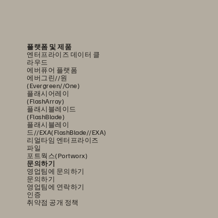
플랫폼 및 제품
엔터프라이즈 데이터 클
라우드
에버퓨어 플랫폼
에버그린//원
(Evergreen//One)
플래시어레이
(FlashArray)
플래시블레이드
(FlashBlade)
플래시블레이
드//EXA(FlashBlade//EXA)
리얼타임 엔터프라이즈
파일
포트웍스(Portworx)
문의하기
영업팀에 문의하기
문의하기
영업팀에 연락하기
인증
취약점 공개 정책