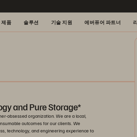
제품
솔루션
기술 지원
에버퓨어 파트너
ogy and Pure Storage*
mer-obsessed organization. We are a local,
onsumable outcomes for our clients. We
s, technology, and engineering experience to