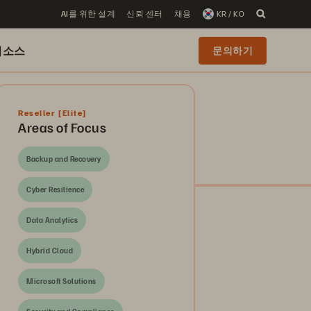
AI를 위한 설계
신뢰 센터
채용
KR / KO
리소스
문의하기
Reseller
[Elite]
Areas of Focus
Backup and Recovery
Cyber Resilience
Data Analytics
Hybrid Cloud
Microsoft Solutions