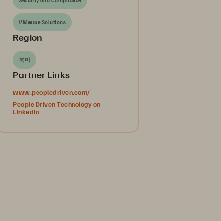
Security and Compliance
VMware Solutions
Region
북미
Partner Links
www.peopledriven.com/
People Driven Technology on
LinkedIn