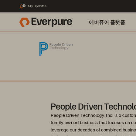
My Updates
2
에버퓨어 플랫폼
People Driven Technol
People Driven Technology, Inc. is a custo
family-owned business that focuses on c
leverage our decades of combined busines