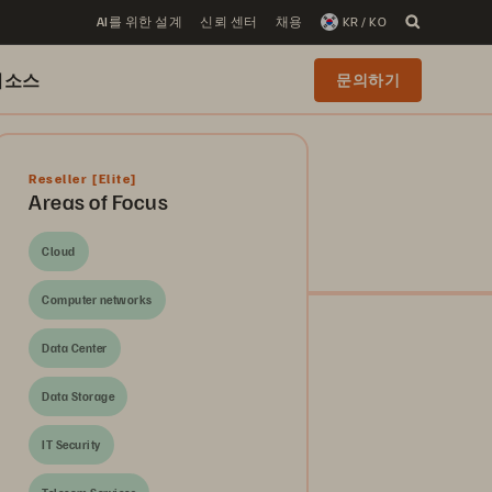
AI를 위한 설계
신뢰 센터
채용
KR / KO
리소스
문의하기
Reseller
[Elite]
Areas of Focus
Cloud
Computer networks
Data Center
Data Storage
IT Security