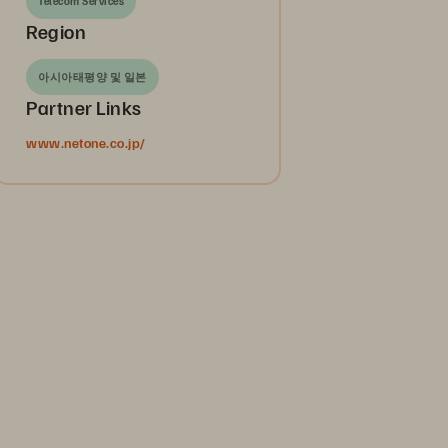
Telecom Services
Region
아시아태평양 및 일본
Partner Links
www.netone.co.jp/