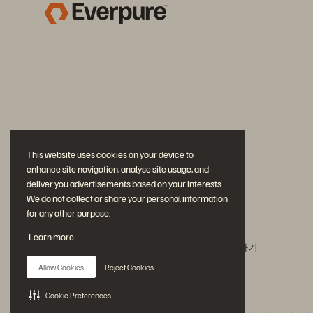
This website uses cookies on your device to
enhance site navigation, analyse site usage, and
deliver you advertisements based on your interests.
We do not collect or share your personal information
for any other purpose.
문의하기
Learn more
에버퓨어(Everpure) 공식 소셜미디어 팔로우하기
Allow Cookies
Reject Cookies
Cookie Preferences