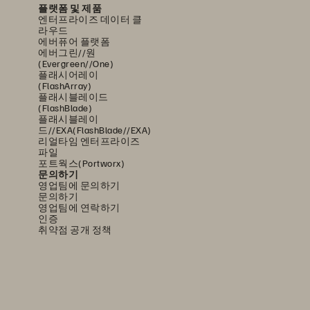
플랫폼 및 제품
엔터프라이즈 데이터 클
라우드
에버퓨어 플랫폼
에버그린//원
(Evergreen//One)
플래시어레이
(FlashArray)
플래시블레이드
(FlashBlade)
플래시블레이
드//EXA(FlashBlade//EXA)
리얼타임 엔터프라이즈
파일
포트웍스(Portworx)
문의하기
영업팀에 문의하기
문의하기
영업팀에 연락하기
인증
취약점 공개 정책