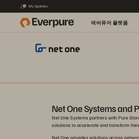
My Updates
2
에버퓨어 플랫폼
Net One Systems and P
Net One Systems partners with Pure Stora
solutions to accelerate and transform thei
Net One provides solutions across networks,