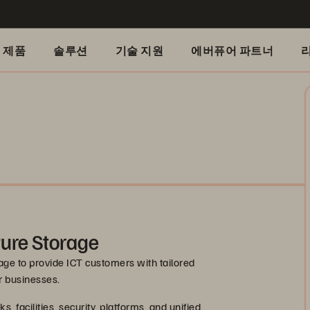
제품
솔루션
기술 지원
에버퓨어 파트너
ure Storage
ge to provide ICT customers with tailored
r businesses.
 facilities, security, platforms, and unified