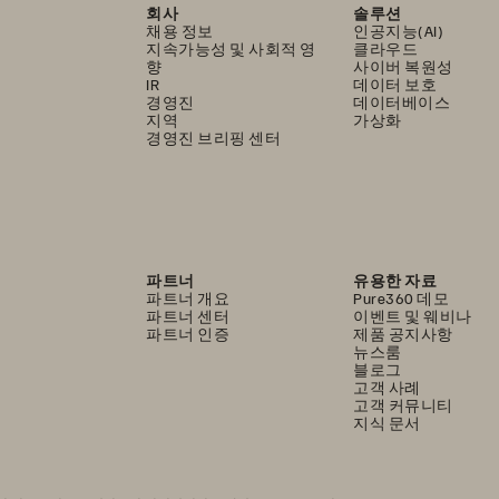
회사
솔루션
채용 정보
인공지능(AI)
지속가능성 및 사회적 영
클라우드
향
사이버 복원성
IR
데이터 보호
경영진
데이터베이스
지역
가상화
경영진 브리핑 센터
파트너
유용한 자료
파트너 개요
Pure360 데모
파트너 센터
이벤트 및 웨비나
파트너 인증
제품 공지사항
뉴스룸
블로그
고객 사례
고객 커뮤니티
지식 문서