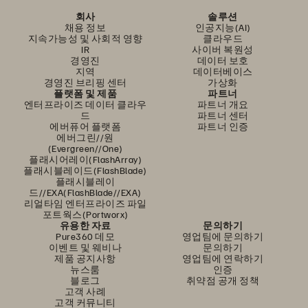
회사
솔루션
채용 정보
인공지능(AI)
지속가능성 및 사회적 영향
클라우드
IR
사이버 복원성
경영진
데이터 보호
지역
데이터베이스
경영진 브리핑 센터
가상화
플랫폼 및 제품
파트너
엔터프라이즈 데이터 클라우
파트너 개요
드
파트너 센터
에버퓨어 플랫폼
파트너 인증
에버그린//원
(Evergreen//One)
플래시어레이(FlashArray)
플래시블레이드(FlashBlade)
플래시블레이
드//EXA(FlashBlade//EXA)
리얼타임 엔터프라이즈 파일
포트웍스(Portworx)
유용한 자료
문의하기
Pure360 데모
영업팀에 문의하기
이벤트 및 웨비나
문의하기
제품 공지사항
영업팀에 연락하기
뉴스룸
인증
블로그
취약점 공개 정책
고객 사례
고객 커뮤니티