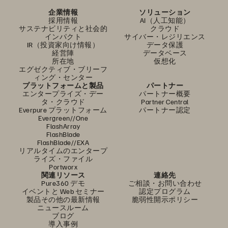
企業情報
ソリューション
採用情報
AI（人工知能）
サステナビリティと社会的
クラウド
インパクト
サイバー・レジリエンス
IR（投資家向け情報）
データ保護
経営陣
データベース
所在地
仮想化
エグゼクティブ・ブリーフ
ィング・センター
プラットフォームと製品
パートナー
エンタープライズ・デー
パートナー概要
タ・クラウド
Partner Central
Everpure プラットフォーム
パートナー認定
Evergreen//One
FlashArray
FlashBlade
FlashBlade//EXA
リアルタイムのエンタープ
ライズ・ファイル
Portworx
関連リソース
連絡先
Pure360 デモ
ご相談・お問い合わせ
イベントと Web セミナー
認定プログラム
製品その他の最新情報
脆弱性開示ポリシー
ニュースルーム
ブログ
導入事例