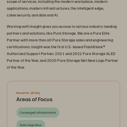
scope of services, including the modern workplace, modern
applications, modern infrastructures, the intelligent edge,
cybersecurity, and data and AI.
Working with Insight gives you access to various industry-leading
partners and solutions, like Pure Storage. We are a Pure Elite
Partner with more than 60 Pure Storage sales and engineering
certifications. Insight was the first U.S.-based FlashStack®
Authorized Support Partner, 2021 and 2022 Pure Storage SLED
Partner of the Year, and 2020 Pure Storage Net New Logo Partner
of the Year.
Reseller
[Elite]
Areas of Focus
Converged infrastructure
Data migration