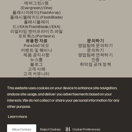
에버그린//원
(Evergreen//One)
플래시어레이(FlashArray)
플래시블레이드(FlashBlade)
플래시블레이
드//EXA(FlashBlade//EXA)
리얼타임 엔터프라이즈 파일
포트웍스(Portworx)
유용한 자료
문의하기
Pure360 데모
영업팀에 문의하기
이벤트 및 웨비나
문의하기
제품 공지사항
영업팀에 연락하기
뉴스룸
인증
블로그
취약점 공개 정책
고객 사례
고객 커뮤니티
지식 문서
This website uses cookies on your device to enhance site navigation,
analyse site usage, and deliver you advertisements based on your
문의하기
interests. We do not collect or share your personal information for any
에버퓨어(Everpure) 공식 소셜미디어 팔로우하기
other purpose.
Learn more
© 2026 Everpure, Inc. All rights reserved.
Allow Cookies
Reject Cookies
Cookie Preferences
개인정보 보호 정책
웹사이트 약관
법적 정보
트러스트 센터
쿠키 설정