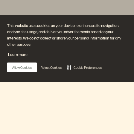
This website uses cookies on your device to enhance site navigation,
analyse site usage, and deliver you advertisements based on your
interests. We do not collect or share your personal information for any
회사
솔루션
other purpose.
채용 정보
인공지능(AI)
지속가능성 및 사회적 영향
클라우드
Learn more
IR
사이버 복원성
경영진
데이터 보호
지역
데이터베이스
Allow Cookies
Reject Cookies
Cookie Preferences
경영진 브리핑 센터
가상화
플랫폼 및 제품
파트너
엔터프라이즈 데이터 클라우
파트너 개요
드
파트너 센터
에버퓨어 플랫폼
파트너 인증
에버그린//원
Main Menu
(Evergreen//One)
플래시어레이(FlashArray)
플래시블레이드(FlashBlade)
플래시블레이
에버퓨어 플랫폼
드//EXA(FlashBlade//EXA)
리얼타임 엔터프라이즈 파일
포트웍스(Portworx)
제품
유용한 자료
문의하기