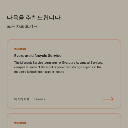
다음을 추천드립니다.
모든 자료 보기
06/2026
Everpure Lifecycle Service
The Lifecycle Service team, part of Everpure Advanced Services,
comprises some of the most experienced storage experts in the
industry. Unlock their support today.
데이터시트
3 PAGES
05/2026