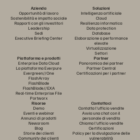
Azienda
Soluzioni
Opportunità di lavoro
Intelligenza artificiale
Sostenibilità e impatto sociale
Cloud
Rapporti con gli investitori
Resilienza informatica
Leadership
Data protection
Sedi
Database
Executive Briefing Center
Elaborazione a performance
elevate
Virtualizzazione
Settori
Piattaforma e prodotti
Partner
Enterprise Data Cloud
Panoramica dei partner
La piattaforma Everpure
Partner Central
Evergreen//One
Certificazioni per i partner
FlashArray
FlashBlade
FlashBlade//EXA
Real-time Enterprise File
Portworx
Risorse
Contattaci
Demo
Contatta l'ufficio vendite
Eventi e webinar
Avvia una chat con il
Annunci di prodotti
personale di vendita
Newsroom
Chiama l'ufficio vendite
Blog
Certificazioni
Storie dei clienti
Policy per la divulgazione delle
Community dei clienti
vulnerabilità