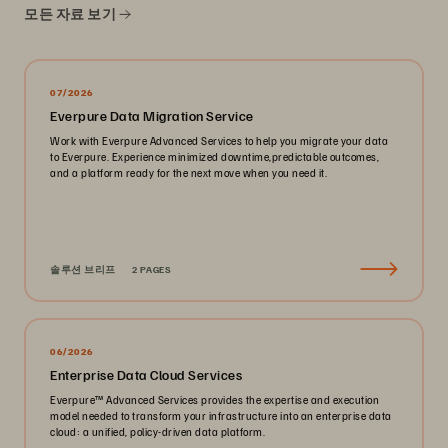
모든 자료 보기
07/2026
Everpure Data Migration Service
Work with Everpure Advanced Services to help you migrate your data
to Everpure. Experience minimized downtime,predictable outcomes,
and a platform ready for the next move when you need it.
솔루션 브리프
2 PAGES
06/2026
Enterprise Data Cloud Services
Everpure™️ Advanced Services provides the expertise and execution
model needed to transform your infrastructure into an enterprise data
cloud: a unified, policy-driven data platform.