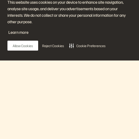
This website uses cookies on your device to enhance site navigation,
analyse site usage, and deliver you advertisements based on your
interests. We do not collect or share your personal information for any
회사
솔루션
other purpose.
채용 정보
인공지능(AI)
지속가능성 및 사회적 영향
클라우드
Learn more
IR
사이버 복원성
경영진
데이터 보호
지역
데이터베이스
Allow Cookies
Reject Cookies
Cookie Preferences
경영진 브리핑 센터
가상화
플랫폼 및 제품
파트너
엔터프라이즈 데이터 클라우
파트너 개요
드
파트너 센터
에버퓨어 플랫폼
파트너 인증
에버그린//원
Main Menu
(Evergreen//One)
플래시어레이(FlashArray)
플래시블레이드(FlashBlade)
플래시블레이
에버퓨어 플랫폼
드//EXA(FlashBlade//EXA)
리얼타임 엔터프라이즈 파일
포트웍스(Portworx)
제품
유용한 자료
문의하기
Pure360 데모
영업팀에 문의하기
이벤트 및 웨비나
문의하기
제품 공지사항
영업팀에 연락하기
솔루션
뉴스룸
인증
블로그
취약점 공개 정책