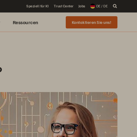
Speziell für KI
Trust Center
Jobs
DE / DE
r
Ressourcen
Kontaktieren Sie uns!
?