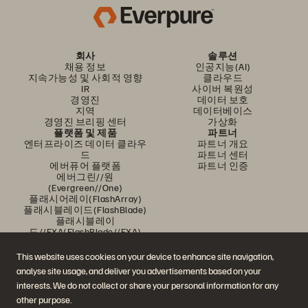
회사
솔루션
채용 정보
인공지능(AI)
지속가능성 및 사회적 영향
클라우드
IR
사이버 복원성
경영진
데이터 보호
지역
데이터베이스
경영진 브리핑 센터
가상화
플랫폼 및 제품
파트너
엔터프라이즈 데이터 클라우
파트너 개요
드
파트너 센터
에버퓨어 플랫폼
파트너 인증
에버그린//원
(Evergreen//One)
플래시어레이(FlashArray)
플래시블레이드(FlashBlade)
플래시블레이
드//EXA(FlashBlade//EXA)
리얼타임 엔터프라이즈 파일
포트웍스(Portworx)
This website uses cookies on your device to enhance site navigation,
유용한 자료
문의하기
analyse site usage, and deliver you advertisements based on your
Pure360 데모
영업팀에 문의하기
interests. We do not collect or share your personal information for any
이벤트 및 웨비나
문의하기
제품 공지사항
영업팀에 연락하기
other purpose.