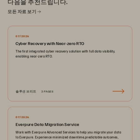
다음을 추천드립니다.
모든 자료 보기
07/2026
Cyber Recovery with Near-zero RTO
The first integrated cyber recovery solution with full data visibility,
enabling near-zero RTO.
솔루션 브리프
3 PAGES
07/2026
Everpure Data Migration Service
Work with Everpure Advanced Services to help you migrate your data
to Everpure. Experience minimized downtime,predictable outcomes,