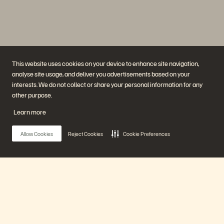
This website uses cookies on your device to enhance site navigation,
analyse site usage, and deliver you advertisements based on your
interests. We do not collect or share your personal information for any
회사
솔루션
other purpose.
채용 정보
인공지능(AI)
지속가능성 및 사회적 영향
클라우드
Learn more
IR
사이버 복원성
경영진
데이터 보호
지역
데이터베이스
Allow Cookies
Reject Cookies
Cookie Preferences
경영진 브리핑 센터
가상화
플랫폼 및 제품
파트너
엔터프라이즈 데이터 클라우
파트너 개요
드
파트너 센터
에버퓨어 플랫폼
파트너 인증
에버그린//원
Main Menu
(Evergreen//One)
플래시어레이(FlashArray)
플래시블레이드(FlashBlade)
플래시블레이
에버퓨어 플랫폼
드//EXA(FlashBlade//EXA)