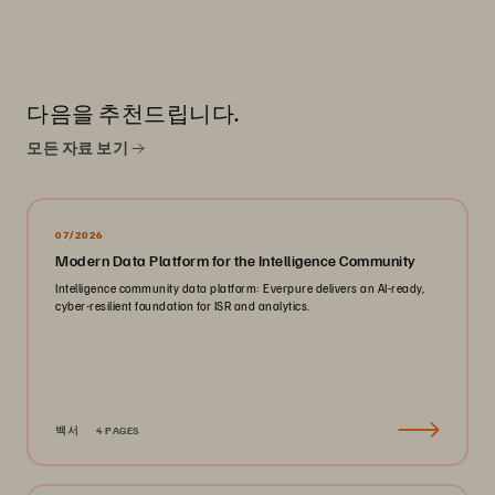
다음을 추천드립니다.
모든 자료 보기
07/2026
Modern Data Platform for the Intelligence Community
Intelligence community data platform: Everpure delivers an AI-ready,
cyber-resilient foundation for ISR and analytics.
백서
4 PAGES