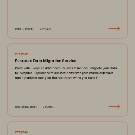
WHITE PAPER
4 PAGES
07/2026
Everpure Data Migration Service
Work with Everpure Advanced Services to help you migrate your data
to Everpure. Experience minimized downtime,predictable outcomes,
and a platform ready for the next move when you need it.
SOLUTION BRIEF
2 PAGES
09/2021