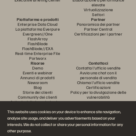
elevate
Virtualizzazione
Settori
Piattaforma e prodotti
Partner
Enterprise Data Cloud
Panoramica dei partner
La piattaforma Everpure
Partner Central
Evergreen//One
Certificazioni per i partner
FlashArray
FlashBlade
FlashBlade//EXA
Real-time Enterprise File
Portworx
Risorse
Contattaci
Demo
Contatta l'ufficio vendite
Eventi e webinar
Avvia una chat con il
Annunci di prodotti
personale di vendita
Newsroom
Chiama l'ufficio vendite
Blog
Certificazioni
Storie dei clienti
Policy per la divulgazione delle
Community dei clienti
vulnerabilità
Articolo della knowledge base
This website uses cookies on your device to enhance site navigation,
analyse site usage, and deliver you advertisements based on your
Partecipa alla conversazione
interests. We do not collect or share your personal information for any
Segui tutti i canali social ufficiali di Everpure
other purpose.