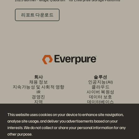
리포트 다운로드
회사
솔루션
채용 정보
인공지능(AI)
지속가능성 및 사회적 영향
클라우드
IR
사이버 복원성
경영진
데이터 보호
지역
데이터베이스
경영진 브리핑 센터
가상화
플랫폼 및 제품
파트너
This website uses cookies on your device to enhance site navigation,
엔터프라이즈 데이터 클라우
파트너 개요
analyse site usage, and deliver you advertisements based on your
드
파트너 센터
에버퓨어 플랫폼
파트너 인증
interests. We do not collect or share your personal information for any
에버그린//원
other purpose.
(Evergreen//One)