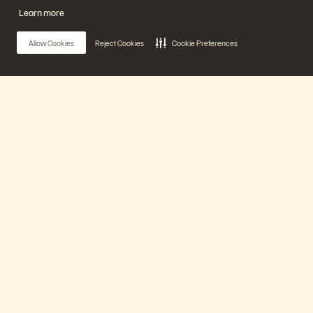
플래시어레이(FlashArray)
Learn more
플래시블레이드(FlashBlade)
플래시블레이
드//EXA(FlashBlade//EXA)
Allow Cookies
Reject Cookies
Cookie Preferences
리얼타임 엔터프라이즈 파일
포트웍스(Portworx)
유용한 자료
문의하기
Pure360 데모
영업팀에 문의하기
이벤트 및 웨비나
문의하기
제품 공지사항
영업팀에 연락하기
Main Menu
뉴스룸
인증
블로그
취약점 공개 정책
고객 사례
에버퓨어 플랫폼
고객 커뮤니티
지식 문서
제품
문의하기
에버퓨어(Everpure) 공식 소셜미디어 팔로우하기
솔루션
기술 지원
© 2026 Everpure, Inc. All rights reserved.
개인정보 보호 정책
웹사이트 약관
법적 정보
트러스트 센터
쿠키 설정
개인정보 판매 또는 공유 금지
에버퓨어 파트너