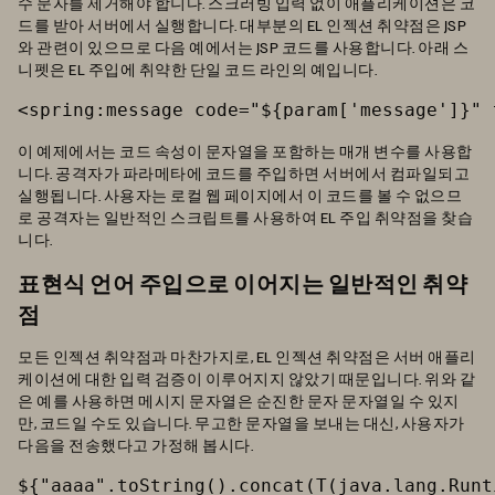
수 문자를 제거해야 합니다. 스크러빙 입력 없이 애플리케이션은 코
드를 받아 서버에서 실행합니다. 대부분의 EL 인젝션 취약점은 JSP
와 관련이 있으므로 다음 예에서는 JSP 코드를 사용합니다. 아래 스
니펫은 EL 주입에 취약한 단일 코드 라인의 예입니다.
<spring:message code="${param['message']}" 
이 예제에서는 코드 속성이 문자열을 포함하는 매개 변수를 사용합
니다. 공격자가 파라메타에 코드를 주입하면 서버에서 컴파일되고
실행됩니다. 사용자는 로컬 웹 페이지에서 이 코드를 볼 수 없으므
로 공격자는 일반적인 스크립트를 사용하여 EL 주입 취약점을 찾습
니다.
표현식 언어 주입으로 이어지는 일반적인 취약
점
모든 인젝션 취약점과 마찬가지로, EL 인젝션 취약점은 서버 애플리
케이션에 대한 입력 검증이 이루어지지 않았기 때문입니다. 위와 같
은 예를 사용하면 메시지 문자열은 순진한 문자 문자열일 수 있지
만, 코드일 수도 있습니다. 무고한 문자열을 보내는 대신, 사용자가
다음을 전송했다고 가정해 봅시다.
${"aaaa".toString().concat(T(java.lang.Runt