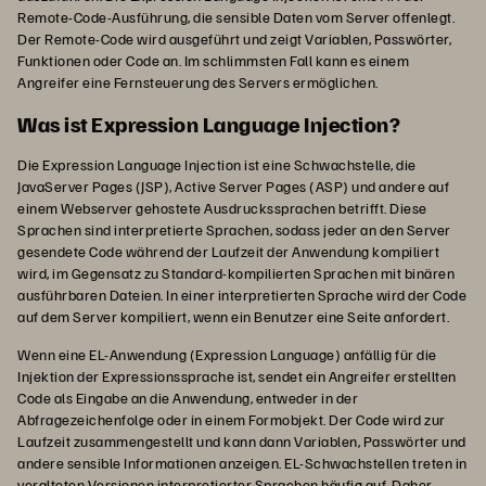
Remote-Code-Ausführung, die sensible Daten vom Server offenlegt.
Der Remote-Code wird ausgeführt und zeigt Variablen, Passwörter,
Funktionen oder Code an. Im schlimmsten Fall kann es einem
Angreifer eine Fernsteuerung des Servers ermöglichen.
Was ist Expression Language Injection?
Die Expression Language Injection ist eine Schwachstelle, die
JavaServer Pages (JSP), Active Server Pages (ASP) und andere auf
einem Webserver gehostete Ausdruckssprachen betrifft. Diese
Sprachen sind interpretierte Sprachen, sodass jeder an den Server
gesendete Code während der Laufzeit der Anwendung kompiliert
wird, im Gegensatz zu Standard-kompilierten Sprachen mit binären
ausführbaren Dateien. In einer interpretierten Sprache wird der Code
auf dem Server kompiliert, wenn ein Benutzer eine Seite anfordert.
Wenn eine EL-Anwendung (Expression Language) anfällig für die
Injektion der Expressionssprache ist, sendet ein Angreifer erstellten
Code als Eingabe an die Anwendung, entweder in der
Abfragezeichenfolge oder in einem Formobjekt. Der Code wird zur
Laufzeit zusammengestellt und kann dann Variablen, Passwörter und
andere sensible Informationen anzeigen. EL-Schwachstellen treten in
veralteten Versionen interpretierter Sprachen häufig auf. Daher