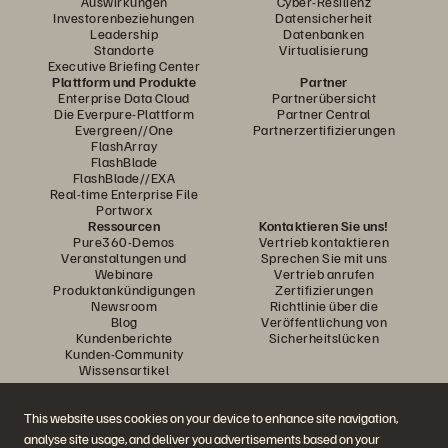
Auswirkungen
Cyber-Resilienz
Investorenbeziehungen
Datensicherheit
Leadership
Datenbanken
Standorte
Virtualisierung
Executive Briefing Center
Plattform und Produkte
Partner
Enterprise Data Cloud
Partnerübersicht
Die Everpure-Plattform
Partner Central
Evergreen//One
Partnerzertifizierungen
FlashArray
FlashBlade
FlashBlade//EXA
Real-time Enterprise File
Portworx
Ressourcen
Kontaktieren Sie uns!
Pure360-Demos
Vertrieb kontaktieren
Veranstaltungen und
Sprechen Sie mit uns
Webinare
Vertrieb anrufen
Produktankündigungen
Zertifizierungen
Newsroom
Richtlinie über die
Blog
Veröffentlichung von
Kundenberichte
Sicherheitslücken
Kunden-Community
Wissensartikel
This website uses cookies on your device to enhance site navigation,
Diskutiere mit
analyse site usage, and deliver you advertisements based on your