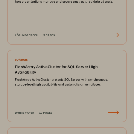
how organizations manage and secure unstructured data at scale.
LÖSUNGSPROFIL
3 PAGES
07/2026
FlashArray ActiveCluster for SQL Server High
Availability
FlashArray ActiveCluster protects SQL Server with synchronous,
storage-level high availability and automatic array failover.
WHITE PAPER
10 PAGES