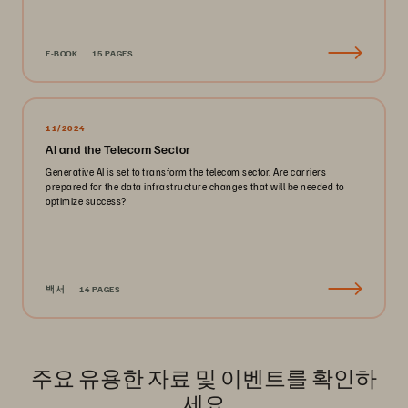
E-BOOK
15 PAGES
11/2024
AI and the Telecom Sector
Generative AI is set to transform the telecom sector. Are carriers
prepared for the data infrastructure changes that will be needed to
optimize success?
백서
14 PAGES
주요 유용한 자료 및 이벤트를 확인하
세요