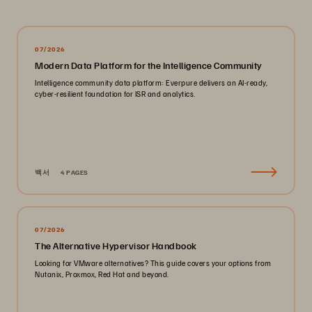
07/2026
Modern Data Platform for the Intelligence Community
Intelligence community data platform: Everpure delivers an AI-ready,
cyber-resilient foundation for ISR and analytics.
백서
4 PAGES
07/2026
The Alternative Hypervisor Handbook
Looking for VMware alternatives? This guide covers your options from
Nutanix, Proxmox, Red Hat and beyond.