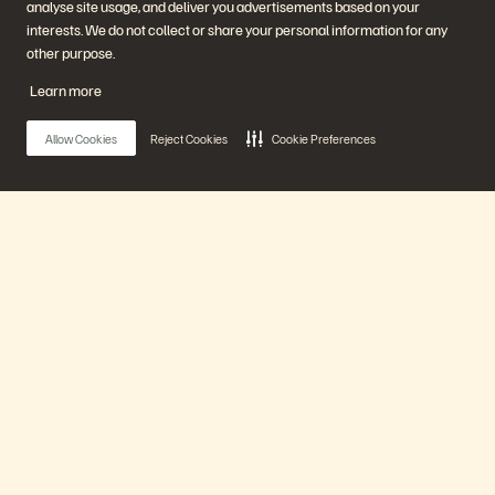
analyse site usage, and deliver you advertisements based on your
interests. We do not collect or share your personal information for any
회사
솔루션
other purpose.
채용 정보
인공지능(AI)
지속가능성 및 사회적 영향
클라우드
Learn more
IR
사이버 복원성
경영진
데이터 보호
지역
데이터베이스
Allow Cookies
Reject Cookies
Cookie Preferences
경영진 브리핑 센터
가상화
플랫폼 및 제품
파트너
엔터프라이즈 데이터 클라우
파트너 개요
드
파트너 센터
에버퓨어 플랫폼
파트너 인증
에버그린//원
Main Menu
(Evergreen//One)
플래시어레이(FlashArray)
플래시블레이드(FlashBlade)
플래시블레이
에버퓨어 플랫폼
드//EXA(FlashBlade//EXA)
리얼타임 엔터프라이즈 파일
포트웍스(Portworx)
제품
유용한 자료
문의하기
Pure360 데모
영업팀에 문의하기
이벤트 및 웨비나
문의하기
제품 공지사항
영업팀에 연락하기
솔루션
뉴스룸
인증
블로그
취약점 공개 정책
고객 사례