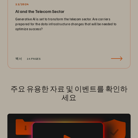
11/2024
AI and the Telecom Sector
Generative AI is set to transform the telecom sector. Are carriers
prepared for the data infrastructure changes that will be needed to
optimize success?
백서
14 PAGES
주요 유용한 자료 및 이벤트를 확인하
세요