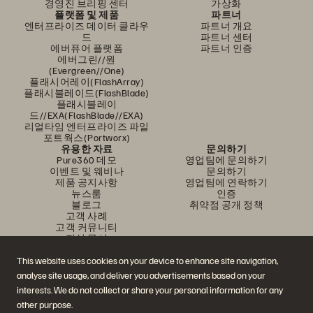
경영진 브리핑 센터
가상화
플랫폼 및 제품
파트너
엔터프라이즈 데이터 클라우
파트너 개요
드
파트너 센터
에버퓨어 플랫폼
파트너 인증
에버그린//원
(Evergreen//One)
플래시어레이(FlashArray)
플래시블레이드(FlashBlade)
플래시블레이
드//EXA(FlashBlade//EXA)
리얼타임 엔터프라이즈 파일
포트웍스(Portworx)
유용한 자료
문의하기
Pure360 데모
영업팀에 문의하기
이벤트 및 웨비나
문의하기
제품 공지사항
영업팀에 연락하기
뉴스룸
인증
블로그
취약점 공개 정책
고객 사례
고객 커뮤니티
지식 문서
This website uses cookies on your device to enhance site navigation,
analyse site usage, and deliver you advertisements based on your
문의하기
interests. We do not collect or share your personal information for any
에버퓨어(Everpure) 공식 소셜미디어 팔로우하기
other purpose.