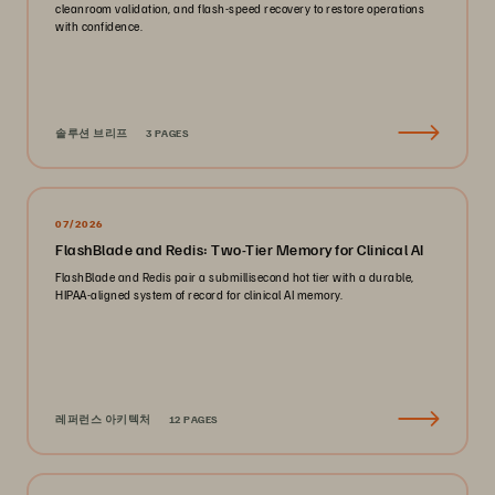
cleanroom validation, and flash-speed recovery to restore operations
with confidence.
솔루션 브리프
3 PAGES
07/2026
FlashBlade and Redis: Two-Tier Memory for Clinical AI
FlashBlade and Redis pair a submillisecond hot tier with a durable,
HIPAA-aligned system of record for clinical AI memory.
레퍼런스 아키텍처
12 PAGES