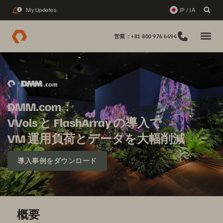
My Updates
JP / JA
1
営業：+81 800 976 6494
DMM.com：
VVols と FlashArray の導入で
VM 運用負荷とデータを大幅削減
導入事例をダウンロード
概要