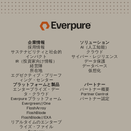
企業情報
ソリューション
採用情報
AI（人工知能）
サステナビリティと社会的
クラウド
インパクト
サイバー・レジリエンス
IR（投資家向け情報）
データ保護
経営陣
データベース
所在地
仮想化
エグゼクティブ・ブリーフ
ィング・センター
プラットフォームと製品
パートナー
エンタープライズ・デー
パートナー概要
タ・クラウド
Partner Central
Everpure プラットフォーム
パートナー認定
Evergreen//One
FlashArray
FlashBlade
FlashBlade//EXA
リアルタイムのエンタープ
ライズ・ファイル