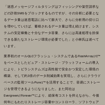
「迷惑メッセージフィルタリングはフィッシングや架空請求な
どの詐欺SMSをブロックするものですが、その分析に必要とな
るデータ量は迷惑電話に比べて膨大で、さらに分析用の切り口
を増やしていけば、蓄積されるデータ量は増え続けます。シス
テムの安定稼働と十分なデータ容量、さらには高速処理を担保
できる新たなストレージ環境が必要でした」と小林氏は述べて
います。
業界初のオールQLCフラッシュ・システムであるFlashArray//C™
をベースとしたピュア・ストレージ・プラットフォームの導入
により、トビラシステムズは高性能で安全かつ安定した環境の
構築、そして約3倍のデータ削減効果を実現し、さらにクラウド
ベースの監視ツールPure1™を活用することで、容易にストレー
ジを管理できるようになりました。また同社は
Evergreen//Forever™により、総保有コストを抑えながら、今後
何年にもわたりストレージ容量やコントローラ、ソフトウェア