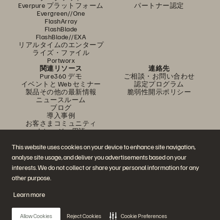
Everpure プラットフォーム
パートナー認定
Evergreen//One
FlashArray
FlashBlade
FlashBlade//EXA
リアルタイムのエンタープ
ライズ・ファイル
Portworx
関連リソース
連絡先
Pure360 デモ
ご相談・お問い合わせ
イベントと Web セミナー
認定プログラム
製品その他の最新情報
脆弱性開示ポリシー
ニュースルーム
ブログ
導入事例
お客さまコミュニティ
ナレッジ・用語
This website uses cookies on your device to enhance site navigation,
analyse site usage, and deliver you advertisements based on your
公式 SNS
interests. We do not collect or share your personal information for any
是非フォローをお願いします！
other purpose.
Learn more
© 2026 Everpure, Inc. 無断転用は禁止されています。
Allow Cookies
Reject Cookies
Cookie Preferences
プライバシー・ポリシー
Web サイト利用規約
法務関連
トラスト・センター