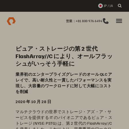
JP / JA
営業：+81 800 976 6494
ピュア・ストレージの第 2 世代
FlashArray//C により、オールフラッ
シュがいっそう手軽に
業界初のエンタープライズグレードのオール QLC ア
レイで、高い耐久性と一貫したパフォーマンスを実
現し、大容量のワークロードに対して大幅にコスト
を削減
2020 年 10 月 28 日
マルチクラウドの世界でストレージ・アズ・ア・サ
ービスを提供する IT のパイオニアであるピュア・ス
トレージ (NYSE: PSTG) は、第 2 世代の FlashArray//C
を発表しました。これにより、容量重視のワークロ