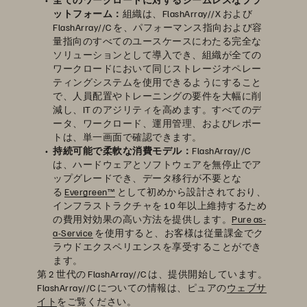
ットフォーム：
組織は、FlashArray//X および
FlashArray//C を、パフォーマンス指向および容
量指向のすべてのユースケースにわたる完全な
ソリューションとして導入でき、組織が全ての
ワークロードにおいて同じストレージオペレー
ティングシステムを使用できるようにすること
で、人員配置やトレーニングの要件を大幅に削
減し、IT のアジリティを高めます。すべてのデ
ータ、ワークロード、運用管理、およびレポー
トは、単一画面で確認できます。
持続可能で柔軟な消費モデル：
FlashArray//C
は、ハードウェアとソフトウェアを無停止でア
ップグレードでき、データ移行が不要とな
る
Evergreen™
として初めから設計されており、
インフラストラクチャを 10 年以上維持するため
の費用対効果の高い方法を提供します。
Pure as-
a-Service
を使用すると、お客様は従量課金でク
ラウドエクスペリエンスを享受することができ
ます。
第 2 世代の FlashArray//C は、提供開始しています。
FlashArray//C についての情報は、ピュアの
ウェブサ
イト
をご覧ください。