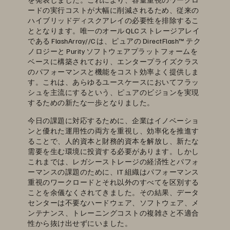
ードの実行コストが大幅に削減されるため、従来の
ハイブリッドディスクアレイの必要性を排除するこ
ととなります。唯一のオール QLC ストレージアレイ
である FlashArray//C は、ピュアの DirectFlash™ テク
ノロジーと Purity ソフトウェアプラットフォームを
ベースに構築されており、エンタープライズクラス
のパフォーマンスと機能をコスト効率よく提供しま
す。これは、あらゆるユースケースにおいてフラッ
シュを主流にするという、ピュアのビジョンを実現
するための新たな一歩となりました。
今日の課題に対応するために、企業はイノベーショ
ンと優れた運用性の両方を重視し、効率化を推進す
ることで、人的資本と財務的資本を解放し、新たな
需要を生む環境に投資する必要があります。しかし
これまでは、レガシーストレージの経済性とパフォ
ーマンスの課題のために、IT 組織はパフォーマンス
重視のワークロードとそれ以外のすべてを区別する
ことを余儀なくされてきました。その結果、データ
センターは不要なハードウェア、ソフトウェア、メ
ンテナンス、トレーニングコストの複雑さと不適合
性から抜け出せずにいました。