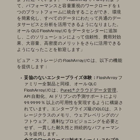
て、パフォーマンスと容量重視のワークロードを 1
つのプラットフォームに統合することができ、環境
を簡素化し、すべてのデータにわたって共通のデー
タサービスと分析を活用できるようになりました。
オール QLC FlashArray//C をデータセンターに追加
し、このソリューションによって信頼性、費用対効
果、大容量、高密度のメリットをさらに活用できる
ようになったことを歓迎します」
ピュア・ストレージの FlashArray//C は、以下の機能
を提供します：
妥協のないエンタープライズ体験：
FlashArray フ
ァミリー全製品と同様、オール QLC
FlashArray//C は、
Pure1® クラウドデータ管理
、
API 自動化、AI ドリブンの予測サポートにより
99.9999％ 以上の可用性を実現するように構築さ
れています。エンタープライズ級のQLCは、スト
レージクラスのメモリ、ウェアレベリングのソ
フトウェア、過剰なプロビジョニングを必要と
せず、一貫した耐久性と持続的なパフォーマン
スを提供します。
全てのワークロードに対するシームレスなプラ