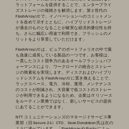
ラットフォームを提供することで、エンタープライ
ズストレージの複雑さを解消します。第 2 世代の
FlashArray//C で、イノベーションへのコミットメン
トを改めて示すとともに、ハイブリッドストレージ
が過去のものとなることが確実な経済的優位性を持
ち、さらに幅広い用途で利用でき、フラッシュのメ
リットをより享受していただけます」
FlashArray//C は、ピュアのポートフォリオの中で最
も急速に成長している製品の一つです。お客様は、
一貫したコスト競争力のあるオールフラッシュパフ
ォーマンスにより、ワークロードの統合とストレー
ジの簡素化を実現します。ディスクおよびハイブリ
ッドシステムを FlashArray//C に置き換えることで、
ラックスペース、電力、冷却、運用、メンテナンス
のコストが削減され、大容量で低コストのストレー
ジが利用できるようになるため、企業は IT リソース
をルーティン業務ではなく、新しいサービスの提供
にあてることができます。
NTT コミュニケーションズのマネージドサービス事
業部（旧 Secure-24）CTO、Sean Donaldson 氏は次の
ように述べています。「FlashArray や Purity によっ