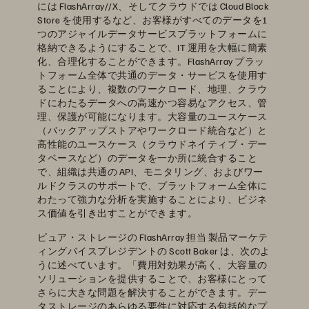
には FlashArray//X、そしてクラウドでは Cloud Block
Store を使用するなど、お客様がすべてのデータを1
つのアジャイルデータサービスプラットフォームに
格納できるようにすることで、IT 運用を大幅に簡素
化、合理化することができます。FlashArray プラッ
トフォーム全体で共通のデータ・サービスを使用す
ることにより、複数のワークロード、地理、クラウ
ドにわたるデータへの高速かつ容易なアクセス、管
理、保護が可能になります。大容量のユースケース
（バックアップストアやワークロード統合など）と
高性能のユースケース（クラウドネイティブ・デー
タベースなど）のデータを一か所に統合すること
で、組織は共通の API、モニタリング、およびワー
ルドクラスのサポートで、プラットフォーム全体に
わたって強力な分析を実施することにより、ビジネ
ス価値を引き出すことができます。
ピュア・ストレージの FlashArray 担当 製品マーケテ
ィングバイスプレジデントの Scott Baker は、次のよ
うに述べています。「費用対効果が高く、大容量の
ソリューションを提供することで、お客様にとって
さらに大きな問題を解決することができます。デー
タストレージのあらゆる要件に対応する包括的なプ