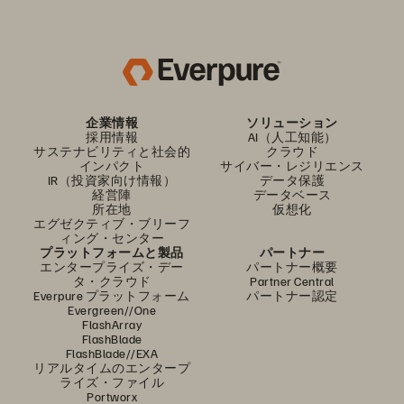
企業情報
ソリューション
採用情報
AI（人工知能）
サステナビリティと社会的
クラウド
インパクト
サイバー・レジリエンス
IR（投資家向け情報）
データ保護
経営陣
データベース
所在地
仮想化
エグゼクティブ・ブリーフ
ィング・センター
プラットフォームと製品
パートナー
エンタープライズ・デー
パートナー概要
タ・クラウド
Partner Central
Everpure プラットフォーム
パートナー認定
Evergreen//One
FlashArray
FlashBlade
FlashBlade//EXA
リアルタイムのエンタープ
ライズ・ファイル
Portworx