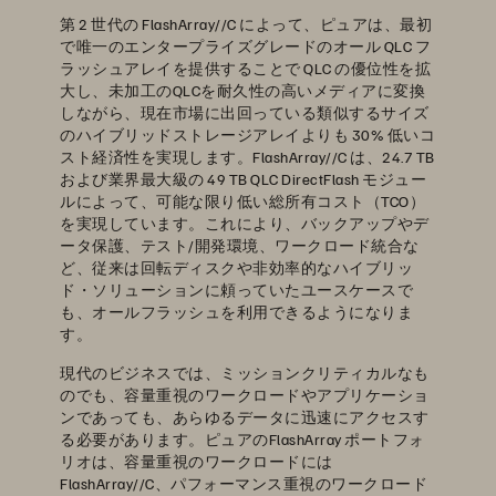
第 2 世代の FlashArray//C によって、ピュアは、最初
で唯一のエンタープライズグレードのオール QLC フ
ラッシュアレイを提供することで QLC の優位性を拡
大し、未加工のQLCを耐久性の高いメディアに変換
しながら、現在市場に出回っている類似するサイズ
のハイブリッドストレージアレイよりも 30% 低いコ
スト経済性を実現します。FlashArray//C は、24.7 TB
および業界最大級の 49 TB QLC DirectFlash モジュー
ルによって、可能な限り低い総所有コスト（TCO）
を実現しています。これにより、バックアップやデ
ータ保護、テスト/開発環境、ワークロード統合な
ど、従来は回転ディスクや非効率的なハイブリッ
ド・ソリューションに頼っていたユースケースで
も、オールフラッシュを利用できるようになりま
す。
現代のビジネスでは、ミッションクリティカルなも
のでも、容量重視のワークロードやアプリケーショ
ンであっても、あらゆるデータに迅速にアクセスす
る必要があります。ピュアのFlashArray ポートフォ
リオは、容量重視のワークロードには
FlashArray//C、パフォーマンス重視のワークロード