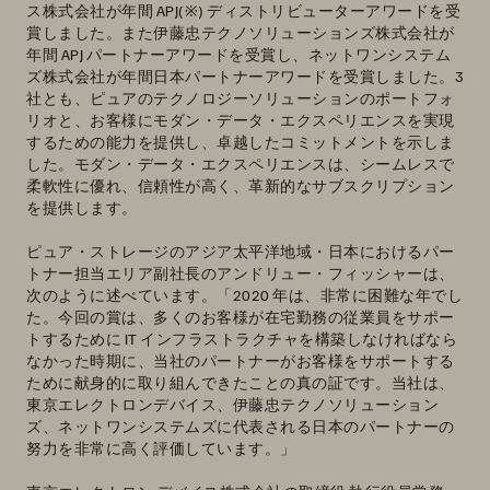
ス株式会社が年間 APJ(※) ディストリビューターアワードを受
賞しました。また伊藤忠テクノソリューションズ株式会社が
年間 APJ パートナーアワードを受賞し、ネットワンシステム
ズ株式会社が年間日本パートナーアワードを受賞しました。3
社とも、ピュアのテクノロジーソリューションのポートフォ
リオと、お客様にモダン・データ・エクスペリエンスを実現
するための能力を提供し、卓越したコミットメントを示しま
した。モダン・データ・エクスペリエンスは、シームレスで
柔軟性に優れ、信頼性が高く、革新的なサブスクリプション
を提供します。
ピュア・ストレージのアジア太平洋地域・日本におけるパー
トナー担当エリア副社長のアンドリュー・フィッシャーは、
次のように述べています。「2020 年は、非常に困難な年でし
た。今回の賞は、多くのお客様が在宅勤務の従業員をサポー
トするために IT インフラストラクチャを構築しなければなら
なかった時期に、当社のパートナーがお客様をサポートする
ために献身的に取り組んできたことの真の証です。当社は、
東京エレクトロンデバイス、伊藤忠テクノソリューション
ズ、ネットワンシステムズに代表される日本のパートナーの
努力を非常に高く評価しています。」