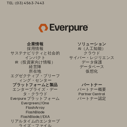
TEL: (03) 4563-7443
企業情報
ソリューション
採用情報
AI（人工知能）
サステナビリティと社会的
クラウド
インパクト
サイバー・レジリエンス
IR（投資家向け情報）
データ保護
経営陣
データベース
所在地
仮想化
エグゼクティブ・ブリーフ
ィング・センター
プラットフォームと製品
パートナー
エンタープライズ・デー
パートナー概要
タ・クラウド
Partner Central
Everpure プラットフォーム
パートナー認定
Evergreen//One
FlashArray
FlashBlade
FlashBlade//EXA
リアルタイムのエンタープ
ライズ・ファイル