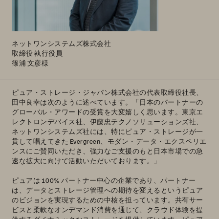
ネットワンシステムズ株式会社
取締役 執行役員
篠浦 文彦様
ピュア・ストレージ・ジャパン株式会社の代表取締役社長、
田中良幸は次のように述べています。「日本のパートナーの
グローバル・アワードの受賞を大変嬉しく思います。東京エ
レクトロンデバイス社、伊藤忠テクノソリューションズ社、
ネットワンシステムズ社には、特にピュア・ストレージが一
貫して唱えてきた Evergreen、モダン・データ・エクスペリエ
ンスにご賛同いただき、強力なご支援のもと日本市場での急
速な拡大に向けて活動いただいております。」
ピュアは 100% パートナー中心の企業であり、パートナー
は、データとストレージ管理への期待を変えるというピュア
のビジョンを実現するための中核を担っています。共有サー
ビスと柔軟なオンデマンド消費を通じて、クラウド体験を提