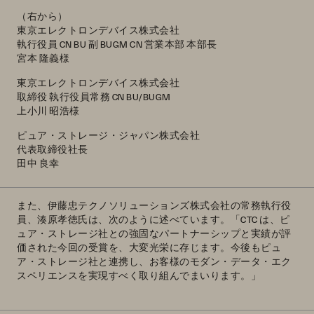
（右から）
東京エレクトロンデバイス株式会社
執行役員 CN BU 副 BUGM CN 営業本部 本部長
宮本 隆義様
東京エレクトロンデバイス株式会社
取締役 執行役員常務 CN BU/BUGM
上小川 昭浩様
ピュア・ストレージ・ジャパン株式会社
代表取締役社長
田中 良幸
また、伊藤忠テクノソリューションズ株式会社の常務執行役
員、湊原孝徳氏は、次のように述べています。「CTC は、ピ
ュア・ストレージ社との強固なパートナーシップと実績が評
価された今回の受賞を、大変光栄に存じます。今後もピュ
ア・ストレージ社と連携し、お客様のモダン・データ・エク
スペリエンスを実現すべく取り組んでまいります。」