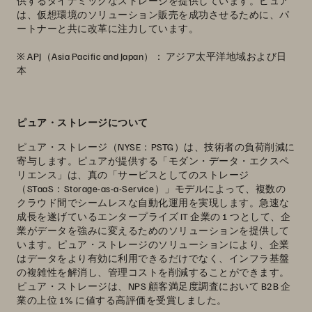
供するダイナミックなストレージを提供しています。ピュア
は、仮想環境のソリューション販売を成功させるために、パ
ートナーと共に改革に注力しています。
※ APJ（Asia Pacific and Japan）： アジア太平洋地域および日
本
ピュア・ストレージについて
ピュア・ストレージ（NYSE：PSTG）は、技術者の負荷削減に
寄与します。ピュアが提供する「モダン・データ・エクスペ
リエンス」は、真の「サービスとしてのストレージ
（STaaS：Storage-as-a-Service）」モデルによって、複数の
クラウド間でシームレスな自動化運用を実現します。急速な
成長を遂げているエンタープライズ IT 企業の 1 つとして、企
業がデータを強みに変えるためのソリューションを提供して
います。ピュア・ストレージのソリューションにより、企業
はデータをより有効に利用できるだけでなく、インフラ基盤
の複雑性を解消し、管理コストを削減することができます。
ピュア・ストレージは、NPS 顧客満足度調査において B2B 企
業の上位 1% に値する高評価を受賞しました。