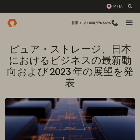
JP / JA
営業：+81 800 976 6494
ピュア・ストレージ、日本
におけるビジネスの最新動
向および 2023 年の展望を発
表