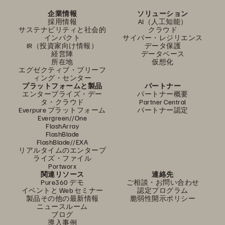
企業情報
ソリューション
採用情報
AI（人工知能）
サステナビリティと社会的
クラウド
インパクト
サイバー・レジリエンス
IR（投資家向け情報）
データ保護
経営陣
データベース
所在地
仮想化
エグゼクティブ・ブリーフ
ィング・センター
プラットフォームと製品
パートナー
エンタープライズ・デー
パートナー概要
タ・クラウド
Partner Central
Everpure プラットフォーム
パートナー認定
Evergreen//One
FlashArray
FlashBlade
FlashBlade//EXA
リアルタイムのエンタープ
ライズ・ファイル
Portworx
関連リソース
連絡先
Pure360 デモ
ご相談・お問い合わせ
イベントと Web セミナー
認定プログラム
製品その他の最新情報
脆弱性開示ポリシー
ニュースルーム
ブログ
導入事例