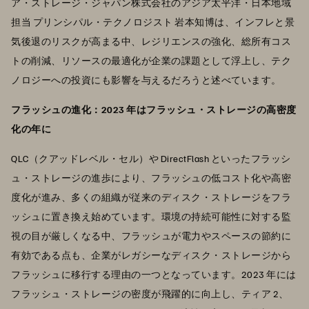
ア・ストレージ・ジャパン株式会社のアジア太平洋・日本地域
担当 プリンシパル・テクノロジスト 岩本知博は、インフレと景
気後退のリスクが高まる中、レジリエンスの強化、総所有コス
トの削減、リソースの最適化が企業の課題として浮上し、テク
ノロジーへの投資にも影響を与えるだろうと述べています。
フラッシュの進化：2023 年はフラッシュ・ストレージの高密度
化の年に
QLC（クアッドレベル・セル）や DirectFlash といったフラッシ
ュ・ストレージの進歩により、フラッシュの低コスト化や高密
度化が進み、多くの組織が従来のディスク・ストレージをフラ
ッシュに置き換え始めています。環境の持続可能性に対する監
視の目が厳しくなる中、フラッシュが電力やスペースの節約に
有効である点も、企業がレガシーなディスク・ストレージから
フラッシュに移行する理由の一つとなっています。2023 年には
フラッシュ・ストレージの密度が飛躍的に向上し、ティア 2、