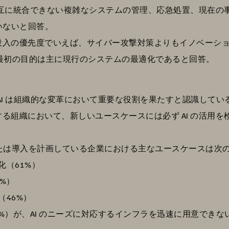
が、相互に統合できない複雑なシステムの管理、応急処置、現在
いないと回答。
算投入の優先度でいえば、サイバー攻撃対策よりもイノベーシ
する最初の目的は主に現行のシステムの最適化であると回答。
が、AI は組織的な変革において重要な役割を果たすと認識してい
する組織において、新しいユースケースには必ず AI の活用を検
または導入を計画している企業における主なユースケースは次
化（61%）
%）
46%）
82%）が、AI のニーズに対応するインフラを迅速に用意で