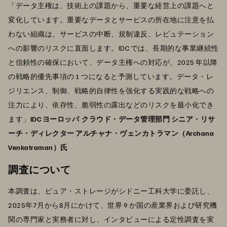
「データ主権は、技術上の課題から、重要な経営上の課題へと
変化しています。重要なデータとサービスの所在地に注意を払
わない組織は、サービスの中断、規制違反、レピュテーション
への影響のリスクに直面します。IDC では、長期的な事業継続性
と信頼性の確保において、データ主権への対応が、2025 年以降
の戦略的優先事項の 1 つになると予測しています。データ・レ
ジリエンス、制御、戦略的自律性を強化する実践的な戦略への
注力により、依存性、脆弱性の露出などのリスクを最小化でき
ます」
IDC ヨーロッパ クラウド・データ管理部門 シニア・リサ
ーチ・ディレクター アルチャナ・ヴェンカトラマン（Archana
Venkatraman）氏
調査について
本調査は、ピュア・ストレージがシドニー工科大学に委託し、
2025年7月から8月にかけて、世界 9 か国の産業界および研究機
関の専門家と実務者に対し、インタビューによる定性調査を実