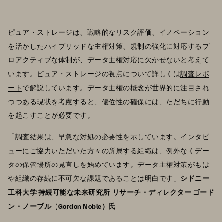
ピュア・ストレージは、戦略的なリスク評価、イノベーション
を活かしたハイブリッドな主権対策、規制の強化に対応するプ
ロアクティブな体制が、データ主権対応に欠かせないと考えて
います。ピュア・ストレージの視点について詳しくは
調査レポ
ート
で解説しています。データ主権の概念が世界的に注目され
つつある現状を考慮すると、優位性の確保には、ただちに行動
を起こすことが必要です。
「調査結果は、早急な対処の必要性を示しています。インタビ
ューにご協力いただいた方々の所属する組織は、例外なくデー
タの保管場所の見直しを始めています。データ主権対策がもは
や組織の存続に不可欠な課題であることは明白です」
シドニー
工科大学 持続可能な未来研究所 リサーチ・ディレクター ゴード
ン・ノーブル（Gordon Noble）氏