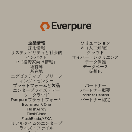
企業情報
ソリューション
採用情報
AI（人工知能）
サステナビリティと社会的
クラウド
インパクト
サイバー・レジリエンス
IR（投資家向け情報）
データ保護
経営陣
データベース
所在地
仮想化
エグゼクティブ・ブリーフ
ィング・センター
プラットフォームと製品
パートナー
エンタープライズ・デー
パートナー概要
タ・クラウド
Partner Central
Everpure プラットフォーム
パートナー認定
Evergreen//One
FlashArray
FlashBlade
FlashBlade//EXA
リアルタイムのエンタープ
ライズ・ファイル